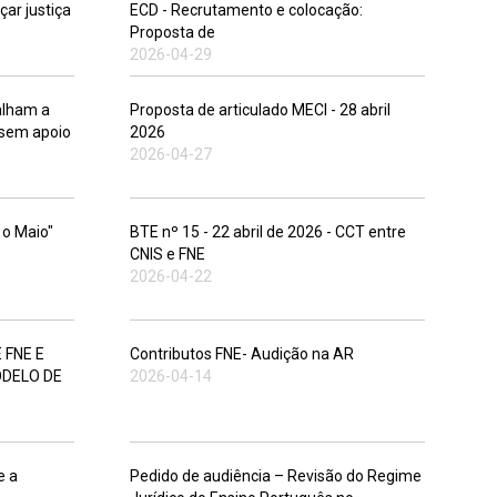
ar justiça
ECD - Recrutamento e colocação:
Proposta de
2026-04-29
balham a
Proposta de articulado MECI - 28 abril
 sem apoio
2026
2026-04-27
1o Maio"
BTE nº 15 - 22 abril de 2026 - CCT entre
CNIS e FNE
2026-04-22
 FNE E
Contributos FNE- Audição na AR
ODELO DE
2026-04-14
e a
Pedido de audiência – Revisão do Regime