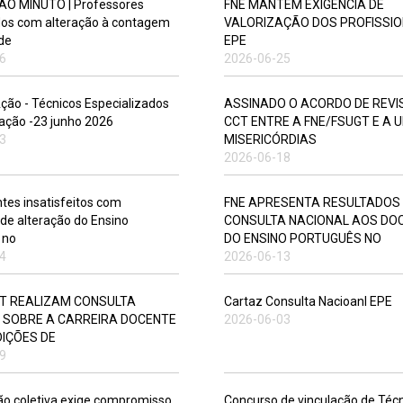
AO MINUTO | Professores
FNE MANTÉM EXIGÊNCIA DE
os com alteração à contagem
VALORIZAÇÃO DOS PROFISSIO
de
EPE
6
2026-06-25
ção - Técnicos Especializados
ASSINADO O ACORDO DE REVI
ação -23 junho 2026
CCT ENTRE A FNE/FSUGT E A 
3
MISERICÓRDIAS
2026-06-18
tes insatisfeitos com
FNE APRESENTA RESULTADOS
de alteração do Ensino
CONSULTA NACIONAL AOS DO
 no
DO ENSINO PORTUGUÊS NO
4
2026-06-13
IET REALIZAM CONSULTA
Cartaz Consulta Nacioanl EPE
 SOBRE A CARREIRA DOCENTE
2026-06-03
DIÇÕES DE
9
ão coletiva exige compromisso
Concurso de vinculação de Téc