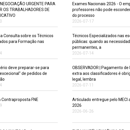
E NEGOCIAÇÃO URGENTE PARA
Exames Nacionais 2026 - O em
R OS TRABALHADORES DE
professores não pode esconder
UCATIVO
do processo
0
2026-07-17
da Consulta sobre os Técnicos
Técnicos Especializados nas es
zados para Formação nas
públicas: quando as necessida
permanentes, a
4
2026-07-14
tério deve preparar-se para
OBSERVADOR | Pagamento de 
excecional" de pedidos de
extra aos classificadores é obr
ção
legal, lembra
4
2026-07-11
a Contraproposta FNE
Articulado entregue pelo MECI 
9
2026
2026-06-26