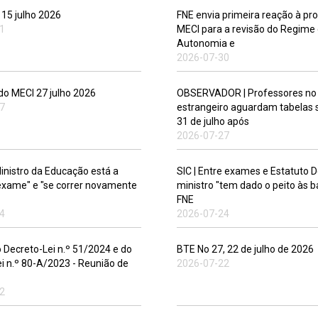
 15 julho 2026
FNE envia primeira reação à pr
1
MECI para a revisão do Regime
Autonomia e
2026-07-30
o MECI 27 julho 2026
OBSERVADOR | Professores no
7
estrangeiro aguardam tabelas s
31 de julho após
2026-07-27
Ministro da Educação está a
SIC | Entre exames e Estatuto 
 exame" e "se correr novamente
ministro "tem dado o peito às ba
FNE
4
2026-07-24
 Decreto-Lei n.º 51/2024 e do
BTE No 27, 22 de julho de 2026
i n.º 80-A/2023 - Reunião de
2026-07-22
2