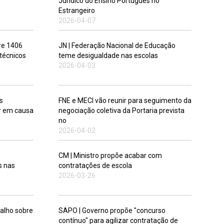
Jurídico do Ensino Português no
Estrangeiro
2026-04-07
re 1406
JN | Federação Nacional de Educação
 técnicos
teme desigualdade nas escolas
2026-04-03
s
FNE e MECI vão reunir para seguimento da
r em causa
negociação coletiva da Portaria prevista
no
2026-04-02
CM | Ministro propõe acabar com
s nas
contratações de escola
2026-03-26
alho sobre
SAPO | Governo propõe "concurso
contínuo" para agilizar contratação de