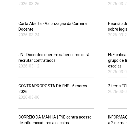
2026-03-26
2026-03-2
Carta Aberta - Valorização da Carreira
Reunião de
Docente
sobre legi
2026-03-24
2026-03-2
JN - Docentes querem saber como será
FNE critic
recrutar contratados
grupo de t
2026-03-12
escolas
2026-03-0
CONTRAPROPOSTA DA FNE - 6 março
2 tema EC
2026
2026-03-0
2026-03-06
CORREIO DA MANHÃ | FNE contra acesso
INFORMAÇÃ
de influenciadores a escolas
a 2 de mar