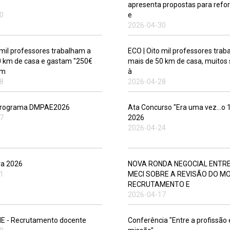
apresenta propostas para reforç
0
e
2026-04-30
 mil professores trabalham a
ECO | Oito mil professores tra
0 km de casa e gastam "250€
mais de 50 km de casa, muitos
em
à
8
2026-04-28
 Programa DMPAE2026
Ata Concurso "Era uma vez...o 
7
2026
2026-04-24
ra 2026
NOVA RONDA NEGOCIAL ENTRE
1
MECI SOBRE A REVISÃO DO M
RECRUTAMENTO E
2026-04-17
NE - Recrutamento docente
Conferência "Entre a profissão 