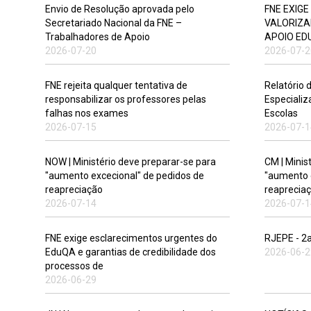
Envio de Resolução aprovada pelo
FNE EXIG
Secretariado Nacional da FNE –
VALORIZA
Trabalhadores de Apoio
APOIO ED
2026-07-20
2026-07-2
FNE rejeita qualquer tentativa de
Relatório 
responsabilizar os professores pelas
Especiali
falhas nos exames
Escolas
2026-07-15
2026-07-1
NOW | Ministério deve preparar-se para
CM | Minis
"aumento excecional" de pedidos de
"aumento 
reapreciação
reaprecia
2026-07-14
2026-07-1
FNE exige esclarecimentos urgentes do
RJEPE - 2
EduQA e garantias de credibilidade dos
2026-06-2
processos de
2026-06-29