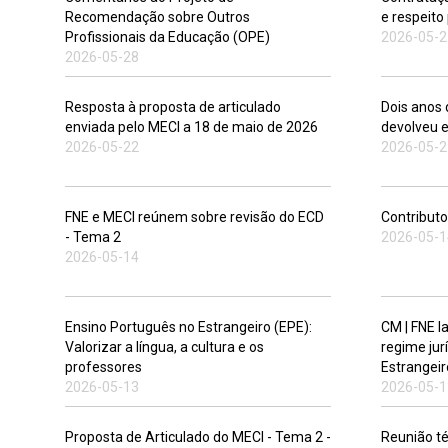
Recomendação sobre Outros
e respeito
Profissionais da Educação (OPE)
2026-05-2
2026-05-28
Resposta à proposta de articulado
Dois anos 
enviada pelo MECI a 18 de maio de 2026
devolveu 
2026-05-22
2026-05-2
FNE e MECI reúnem sobre revisão do ECD
Contributo
- Tema 2
2026-05-1
2026-05-14
Ensino Português no Estrangeiro (EPE):
CM | FNE 
Valorizar a língua, a cultura e os
regime jur
professores
Estrangeir
2026-05-13
2026-05-1
Proposta de Articulado do MECI - Tema 2 -
Reunião t