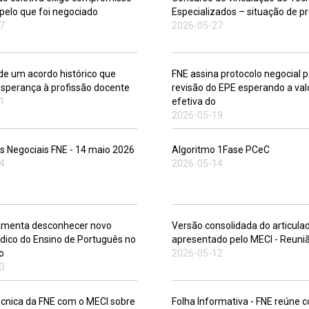
 pelo que foi negociado
Especializados – situação de p
7
2026-05-27
de um acordo histórico que
FNE assina protocolo negocial p
esperança à profissão docente
revisão do EPE esperando a val
1
efetiva do
2026-05-19
s Negociais FNE - 14 maio 2026
Algoritmo 1Fase PCeC
4
2026-05-14
lamenta desconhecer novo
Versão consolidada do articula
ídico do Ensino de Português no
apresentado pelo MECI - Reuni
o
2026-05-12
3
écnica da FNE com o MECI sobre
Folha Informativa - FNE reúne 