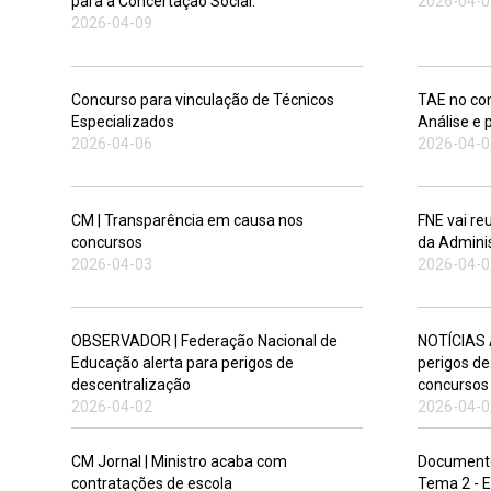
para a Concertação Social.
2026-04-0
2026-04-09
Concurso para vinculação de Técnicos
TAE no con
Especializados
Análise e 
2026-04-06
2026-04-0
CM | Transparência em causa nos
FNE vai re
concursos
da Admini
2026-04-03
2026-04-0
OBSERVADOR | Federação Nacional de
NOTÍCIAS 
Educação alerta para perigos de
perigos de
descentralização
concursos
2026-04-02
2026-04-0
CM Jornal | Ministro acaba com
Documento
contratações de escola
Tema 2 - 