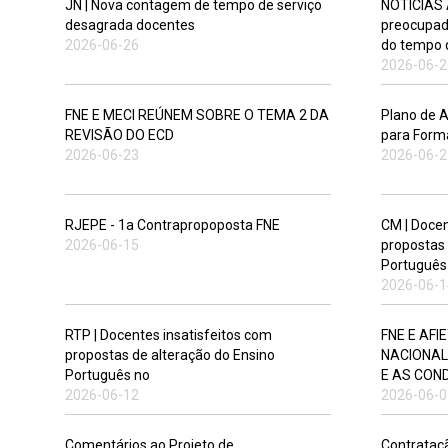
JN | Nova contagem de tempo de serviço
NOTÍCIAS 
desagrada docentes
preocupad
2026-06-26
do tempo 
2026-06-2
FNE E MECI REÚNEM SOBRE O TEMA 2 DA
Plano de A
REVISÃO DO ECD
para Form
2026-06-23
2026-06-2
RJEPE - 1a Contrapropoposta FNE
CM | Docen
2026-06-15
propostas 
Português
2026-06-1
RTP | Docentes insatisfeitos com
FNE E AF
propostas de alteração do Ensino
NACIONAL
Português no
E AS CON
2026-06-12
2026-06-0
Comentários ao Projeto de
Contrataç