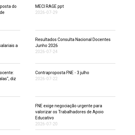
oposta do
MECI RAGE ppt
 de
2026-07-29
Resultados Consulta Nacional Docentes
alariais a
Junho 2026
2026-07-24
Docente:
Contraproposta FNE - 3 julho
las", diz
2026-07-22
FNE exige negociação urgente para
valorizar os Trabalhadores de Apoio
Educativo
2026-07-20