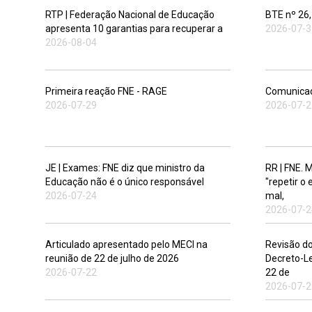
RTP | Federação Nacional de Educação
BTE nº 26,
apresenta 10 garantias para recuperar a
2026-07-3
2026-08-04
Primeira reação FNE - RAGE
Comunicad
2026-07-29
2026-07-2
JE | Exames: FNE diz que ministro da
RR | FNE. 
Educação não é o único responsável
"repetir o
2026-07-24
mal,
2026-07-2
Articulado apresentado pelo MECI na
Revisão do
reunião de 22 de julho de 2026
Decreto-Le
2026-07-22
22 de
2026-07-2