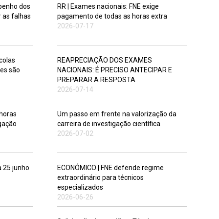
penho dos
RR | Exames nacionais: FNE exige
 as falhas
pagamento de todas as horas extra
2026-07-17
colas
REAPRECIAÇÃO DOS EXAMES
des são
NACIONAIS: É PRECISO ANTECIPAR E
PREPARAR A RESPOSTA
2026-07-14
horas
Um passo em frente na valorização da
igação
carreira de investigação científica
2026-07-02
a 25 junho
ECONÓMICO | FNE defende regime
extraordinário para técnicos
especializados
2026-06-26