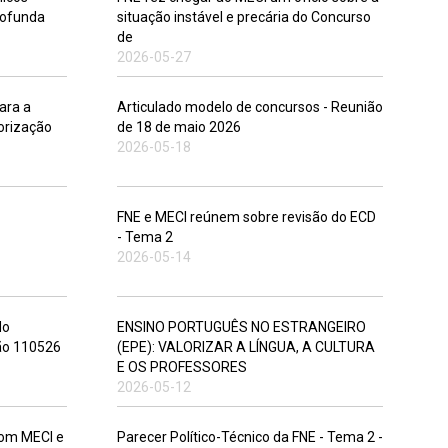
rofunda
situação instável e precária do Concurso
de
2026-05-27
ara a
Articulado modelo de concursos - Reunião
orização
de 18 de maio 2026
2026-05-18
FNE e MECI reúnem sobre revisão do ECD
- Tema 2
2026-05-14
do
ENSINO PORTUGUÊS NO ESTRANGEIRO
ão 110526
(EPE): VALORIZAR A LÍNGUA, A CULTURA
E OS PROFESSORES
2026-05-12
com MECI e
Parecer Político-Técnico da FNE - Tema 2 -