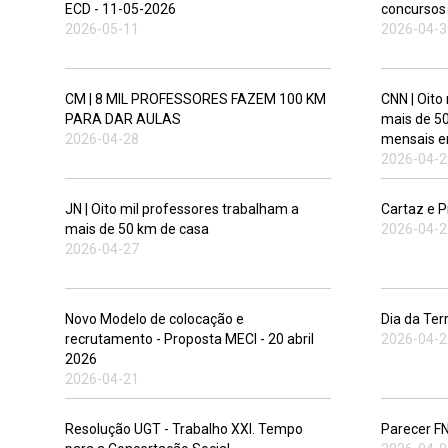
ECD - 11-05-2026
concursos
2026-05-11
2026-04-3
CM | 8 MIL PROFESSORES FAZEM 100 KM
CNN | Oito
PARA DAR AULAS
mais de 5
2026-04-28
mensais 
2026-04-2
JN | Oito mil professores trabalham a
Cartaz e
mais de 50 km de casa
2026-04-2
2026-04-27
Novo Modelo de colocação e
Dia da Ter
recrutamento - Proposta MECI - 20 abril
2026-04-2
2026
2026-04-21
Resolução UGT - Trabalho XXI. Tempo
Parecer F