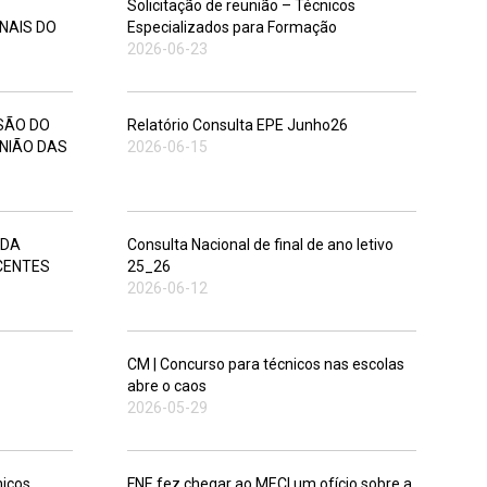
Solicitação de reunião – Técnicos
NAIS DO
Especializados para Formação
2026-06-23
SÃO DO
Relatório Consulta EPE Junho26
UNIÃO DAS
2026-06-15
 DA
Consulta Nacional de final de ano letivo
CENTES
25_26
2026-06-12
CM | Concurso para técnicos nas escolas
abre o caos
2026-05-29
nicos
FNE fez chegar ao MECI um ofício sobre a