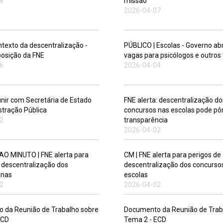
8
missão"
2026-04-07
texto da descentralização -
PÚBLICO | Escolas - Governo ab
posição da FNE
vagas para psicólogos e outros
6
2026-04-04
unir com Secretária de Estado
FNE alerta: descentralização do
stração Pública
concursos nas escolas pode pô
2
transparência
2026-04-02
AO MINUTO | FNE alerta para
CM | FNE alerta para perigos de
 descentralização dos
descentralização dos concurso
 nas
escolas
2
2026-04-02
 da Reunião de Trabalho sobre
Documento da Reunião de Trab
ECD
Tema 2 - ECD