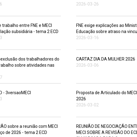
6
2026-03-26
 trabalho entre FNE e MECI
FNE exige explicações ao Minist
slação subsidiária - tema 2 ECD
Educação sobre atraso na vinc
3
2026-03-16
a exclusão dos trabalhadores do
CARTAZ DIA DA MULHER 2026
rabalho sobre atividades nas
2026-03-06
7
D - 3versaoMECI
Proposta de Articulado do MECI
3
2026
2026-03-02
O sobre a reunião com MECI
REUNIÃO DE NEGOCIAÇÃO ENTR
ço de 2026 - tema 2 ECD
MECI SOBRE A REVISÃO DO EC