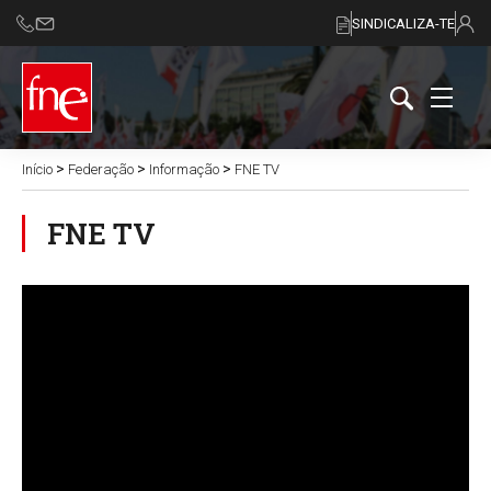
SINDICALIZA-TE
>
>
>
Início
Federação
Informação
FNE TV
FNE TV