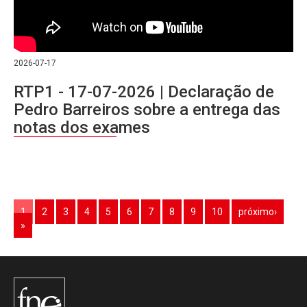
2026-07-17
RTP1 - 17-07-2026 | Declaração de
Pedro Barreiros sobre a entrega das
notas dos exames
1
2
3
4
5
6
7
8
9
10
próximo›
»