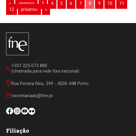
«
‹anterior
3
4
5
6
7
8
9
10
11
12
próximo›
»
+351 225 073 880
(chamada para rede fixa nacional)
Rua Pereira Reis, 399 - 4200-448 Porto
secretariado@fne.pt
Filiação