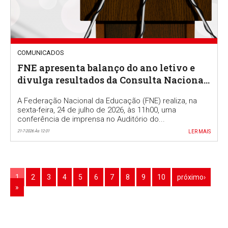
COMUNICADOS
FNE apresenta balanço do ano letivo e
divulga resultados da Consulta Nacional
a docentes
A Federação Nacional da Educação (FNE) realiza, na
sexta-feira, 24 de julho de 2026, às 11h00, uma
conferência de imprensa no Auditório do...
21-7-2026 Às 12:01
LER MAIS
1
2
3
4
5
6
7
8
9
10
próximo›
»