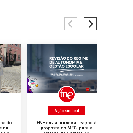
Ação sindical
tas do
FNE envia primeira reação à
FNE 
s na
proposta do MECI para a
comp