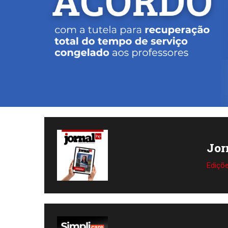
Jor
Ediçõ