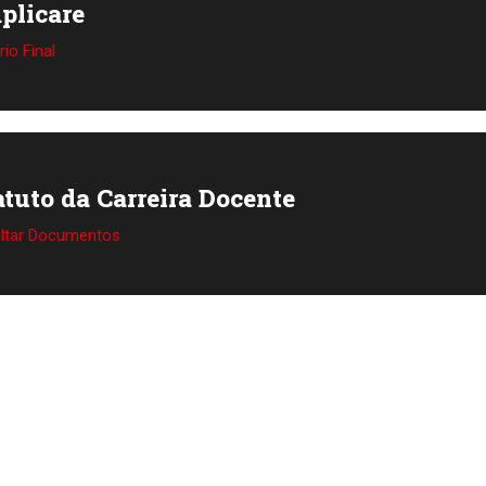
plicare
rio Final
atuto da Carreira Docente
ltar Documentos