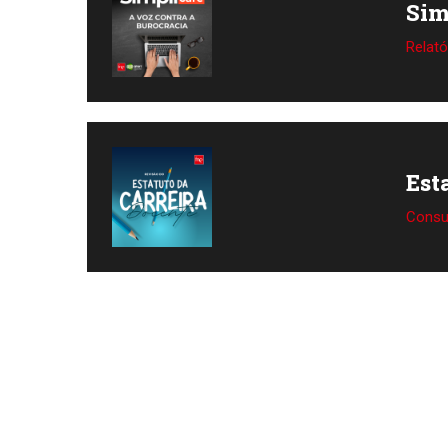
Sim
Relató
Est
Consu