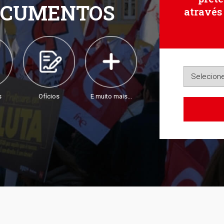
OCUMENTOS
através
s
Ofícios
E muito mais...