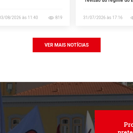
revisão do regime do 
Português no Estrang
03/08/2026 às 11:40
819
31/07/2026 às 17:16
VER MAIS NOTÍCIAS
Pr
pret