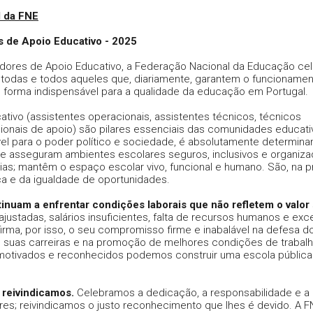
 da FNE
s de Apoio Educativo - 2025
adores de Apoio Educativo, a Federação Nacional da Educação cel
todas e todos aqueles que, diariamente, garantem o funcionamen
e forma indispensável para a qualidade da educação em Portugal.
tivo (assistentes operacionais, assistentes técnicos, técnicos
ionais de apoio) são pilares essenciais das comunidades educati
ível para o poder político e sociedade, é absolutamente determina
ue asseguram ambientes escolares seguros, inclusivos e organiza
ias; mantêm o espaço escolar vivo, funcional e humano. São, na pr
a e da igualdade de oportunidades.
inuam a enfrentar condições laborais que não refletem o valor
ajustadas, salários insuficientes, falta de recursos humanos e ex
firma, por isso, o seu compromisso firme e inabalável na defesa d
as suas carreiras e na promoção de melhores condições de trabal
 motivados e reconhecidos podemos construir uma escola pública
reivindicamos.
Celebramos a dedicação, a responsabilidade e a
es; reivindicamos o justo reconhecimento que lhes é devido. A F