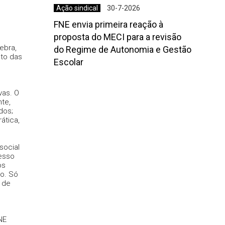
Ação sindical
30-7-2026
FNE envia primeira reação à
proposta do MECI para a revisão
ebra,
do Regime de Autonomia e Gestão
to das
Escolar
vas. O
nte,
dos;
ática,
social
cesso
os
ho. Só
 de
NE