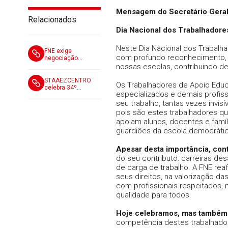
Mensagem do Secretário Geral
Relacionados
Dia Nacional dos Trabalhadore
Neste Dia Nacional dos Trabalh
FNE exige
com profundo reconhecimento, 
negociação
urgente para
nossas escolas, contribuindo d
valorizar os
Trabalhadores de
STAAEZCENTRO
Os Trabalhadores de Apoio Educa
Apoio Educativo
celebra 34º
especializados e demais profiss
aniversário
seu trabalho, tantas vezes invis
pois são estes trabalhadores q
apoiam alunos, docentes e famíl
guardiões da escola democrátic
Apesar desta importância, cont
do seu contributo: carreiras des
de carga de trabalho. A FNE rea
seus direitos, na valorização d
com profissionais respeitados,
qualidade para todos.
Hoje celebramos, mas também 
competência destes trabalhador