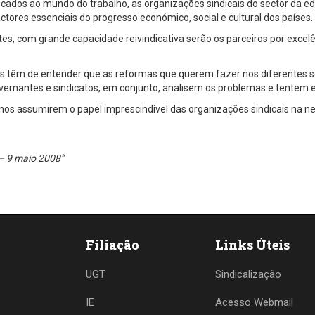
cados ao mundo do trabalho, as organizações sindicais do sector da 
ctores essenciais do progresso económico, social e cultural dos países.
es, com grande capacidade reivindicativa serão os parceiros por excelê
rnos têm de entender que as reformas que querem fazer nos diferentes 
vernantes e sindicatos, em conjunto, analisem os problemas e tentem 
os assumirem o papel imprescindível das organizações sindicais na neg
– 9 maio 2008”
Filiação
Links Úteis
UGT
Sindicalização
IE
Acesso Webmail