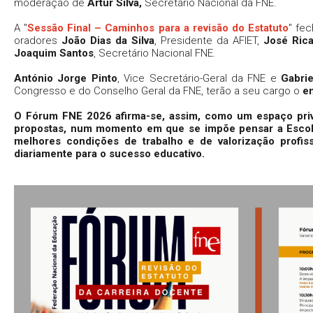
moderação de
Artur Silva,
Secretário Nacional da FNE.
A "
Sessão Final – Caminhos para a revisão do Estatuto
" fe
oradores
João Dias da Silva
, Presidente da AFIET,
José Ric
Joaquim Santos
, Secretário Nacional FNE.
António Jorge Pinto
, Vice Secretário-Geral da FNE e
Gabrie
Congresso e do Conselho Geral da FNE, terão a seu cargo o
e
O Fórum FNE 2026 afirma-se, assim, como um espaço privi
propostas, num momento em que se impõe pensar a Escola
melhores condições de trabalho e de valorização profis
diariamente para o sucesso educativo.