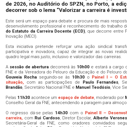
de 2026, no Auditório do SPZN, no Porto, a ed
decorrer sob o lema “Valorizar a carreira é inves
Este será um espaço para debate e procura de mais resposta
desenvolvimento profissional e reconhecimento do trabalho 
do Estatuto da Carreira Docente (ECD)
, que decorre entre 
Inovação (MECI).
Esta iniciativa pretende reforçar uma ação sindical tran
participativa e inovadora, capaz de integrar as novas re
quadro legal mais justo, inclusivo e valorizador das carreiras.
A
sessão de abertura
decorrerá às
10h00
e estará a cargo
FNE e da Vereadora do Pelouro da Educação e do Pelouro d
Gouveia Rocha
seguindo-se às
10h30
o
Painel I – O Est
situação,
com as participações de
Paulo Fernandes
, Se
Brandão
, Secretário Nacional FNE e
Manuel Teodósio
, Vice S
Pelas
11h30
acontece um
espaço de debate
, moderado por
Conselho Geral da FNE, antecendendo a paragem para almoço
O regresso dá-se pelas
14h30
com o
Painel II – Desenvol
carreira,
com
Rui Cardoso
, Diretor Escolar,
Alberto Verones
Secretária-Geral da FNE, como oradores convidados se