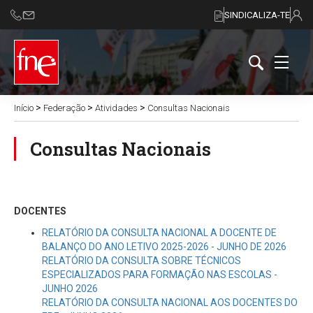
SINDICALIZA-TE
>
>
>
Início
Federação
Atividades
Consultas Nacionais
Consultas Nacionais
DOCENTES
RELATÓRIO DA CONSULTA NACIONAL A DOCENTE DE
BALANÇO DO ANO LETIVO 2025-2026 - JUNHO DE 2026
RELATÓRIO DA CONSULTA SOBRE TÉCNICOS
ESPECIALIZADOS PARA FORMAÇÃO NAS ESCOLAS -
JUNHO 2026
RELATÓRIO DA CONSULTA NACIONAL AOS DOCENTES DO