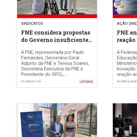
SINDICATOS
AÇÃO SIND
FNE considera propostas
FNE en
do Governo insuficientes
reação 
na revisão do regime do
MECI pa
A FNE, representada por Paulo
A Federa
Ensino Português no
Regime
Fernandes, Secretário-Geral
Educação
Estrangeiro
Gestão
Adjunto da FNE e Teresa Soares,
Ministéri
Secretária Executiva da FNE e
Inovação 
Presidente do SPCL,...
reação a
31-7-2026 Às 17:16
LER MAIS
30-7-2026 Às 09:39