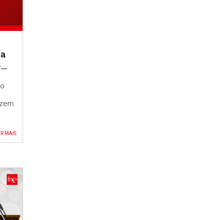
ta
-
de
vo
azem
R MAIS