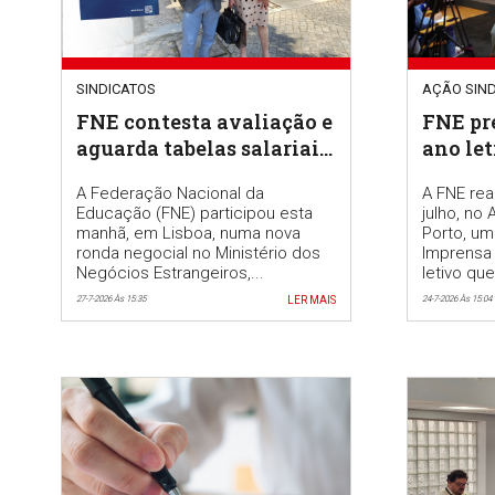
SINDICATOS
AÇÃO SIND
FNE contesta avaliação e
FNE pr
aguarda tabelas salariais
ano le
na negociação do novo
proble
A Federação Nacional da
A FNE rea
RJEPE
Educação (FNE) participou esta
julho, no
manhã, em Lisboa, numa nova
Porto, um
ronda negocial no Ministério dos
Imprensa 
Negócios Estrangeiros,...
letivo que
27-7-2026 Às 15:35
LER MAIS
24-7-2026 Às 15:04