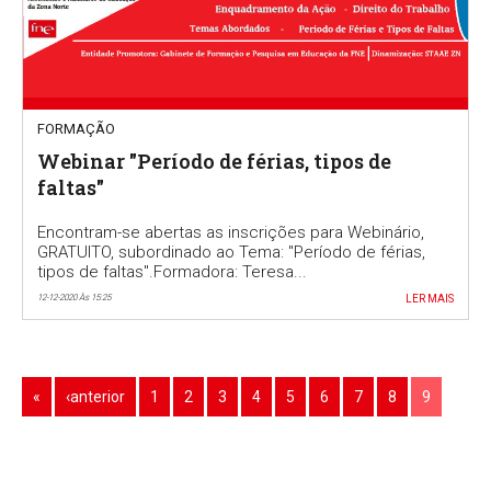
FORMAÇÃO
Webinar "Período de férias, tipos de
faltas"
Encontram-se abertas as inscrições para Webinário,
GRATUITO, subordinado ao Tema: "Período de férias,
tipos de faltas".Formadora: Teresa...
12-12-2020 Às 15:25
LER MAIS
«
‹anterior
1
2
3
4
5
6
7
8
9