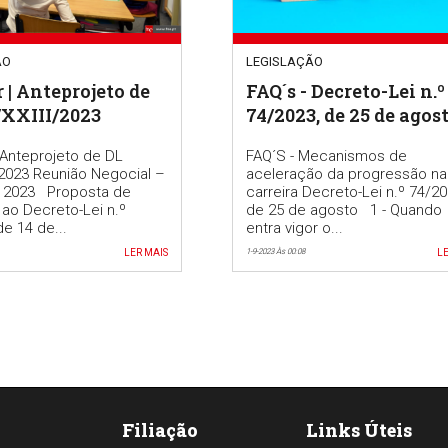
ÃO
LEGISLAÇÃO
 | Anteprojeto de
FAQ´s - Decreto-Lei n.º
/XXIII/2023
74/2023, de 25 de agos
Anteprojeto de DL
FAQ´S - Mecanismos de
/2023 Reunião Negocial –
aceleração da progressão na
o 2023 Proposta de
carreira Decreto-Lei n.º 74/20
 ao Decreto-Lei n.º
de 25 de agosto 1 - Quando
de 14 de...
entra vigor o...
LER MAIS
1-9-2023 Às 00:08
LE
Filiação
Links Úteis