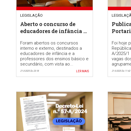
LEGISLAÇÃO
LEGISLAÇ
Aberto o concurso de
Public
educadores de infância e
Portari
de professores dos
Foram abertos os concursos
Foi hoje 
ensinos básico e
interno e externo, destinados a
República 
secundário para o ano
educadores de infância e a
A/2025/1 
escolar de 2025/2026
professores dos ensinos básico e
vagas do
secundário, com vista ao...
agrupame
21-3-2025 Às 23:18
LER MAIS
21-3-2025 Às 11:42