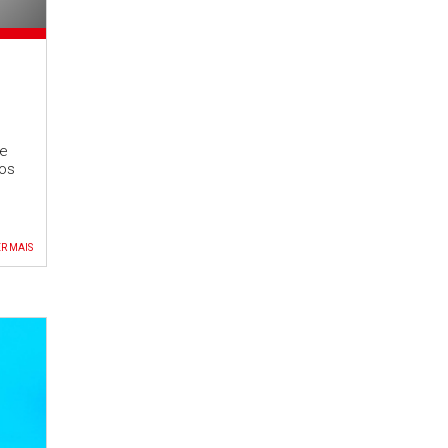
ue
nos
R MAIS