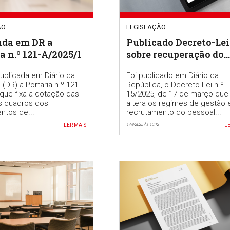
ÃO
LEGISLAÇÃO
ada em DR a
Publicado Decreto-Lei
a n.º 121-A/2025/1
sobre recuperação do
tempo de serviço dos
publicada em Diário da
Foi publicado em Diário da
educadores de infânci
(DR) a Portaria n.º 121-
República, o Decreto-Lei n.º
dos professores dos
que fixa a dotação das
15/2025, de 17 de março que
ensinos BS e
s quadros dos
altera os regimes de gestão 
ntos de...
recrutamento do pessoal...
alargamento de apoio
LER MAIS
todos os professores
17-3-2025 Às 10:12
LE
deslocados