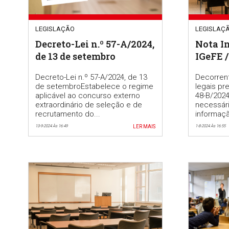
LEGISLAÇÃO
LEGISLAÇ
Decreto-Lei n.º 57-A/2024,
Nota In
de 13 de setembro
IGeFE / 202
INTEGR
Decreto-Lei n.º 57-A/2024, de 13
Decorren
PESSO
de setembroEstabelece o regime
legais pr
aplicável ao concurso externo
48-B/2024,
extraordinário de seleção e de
necessár
recrutamento do...
informaçã
13-9-2024 Às 16:49
LER MAIS
1-8-2024 Às 16:55