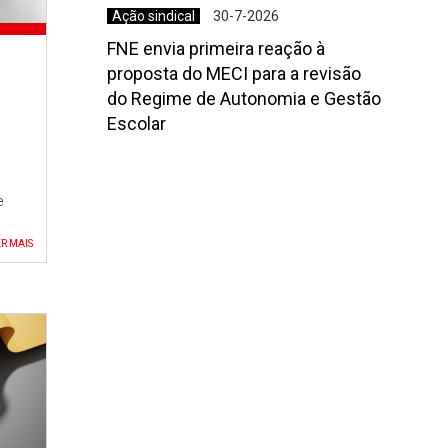
Ação sindical
30-7-2026
FNE envia primeira reação à
proposta do MECI para a revisão
do Regime de Autonomia e Gestão
Escolar
a e
e
 a
R MAIS