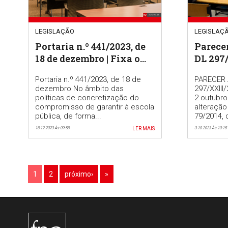
LEGISLAÇÃO
LEGISLAÇ
Portaria n.º 441/2023, de
Parecer
18 de dezembro | Fixa o
DL 297
número de vagas dos
Portaria n.º 441/2023, de 18 de
PARECER 
quadros de zona
dezembro No âmbito das
297/XXIII
pedagógica, por grupo de
políticas de concretização do
2 outubr
recrutamento
compromisso de garantir à escola
alteração
pública, de forma...
79/2014, 
18-12-2023 Às 09:58
LER MAIS
3-10-2023 Às 10:15
1
2
próximo›
»