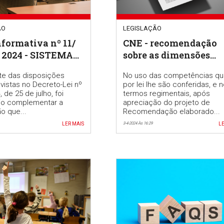
ÃO
LEGISLAÇÃO
formativa nº 11/
CNE - recomendação
4 - SISTEMA
sobre as dimensões
ADO DE GESTÃO -
estruturantes da
te das disposições
No uso das competências q
AL DOCENTE
profissão docente.
evistas no Decreto-Lei nº
por lei lhe são conferidas, e 
 de 25 de julho, foi
termos regimentais, após
io complementar a
apreciação do projeto de
o que...
Recomendação elaborado...
LER MAIS
3-4-2024 Às 16:29
LE