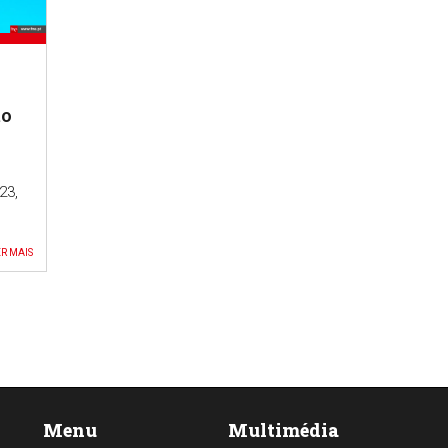
to
23,
R MAIS
Menu
Multimédia