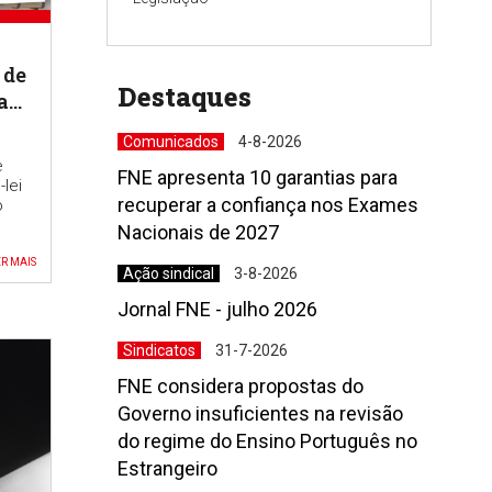
 de
Destaques
a
a de
Comunicados
4-8-2026
res
e
FNE apresenta 10 garantias para
lei
recuperar a confiança nos Exames
o
Nacionais de 2027
R MAIS
Ação sindical
3-8-2026
Jornal FNE - julho 2026
Sindicatos
31-7-2026
FNE considera propostas do
Governo insuficientes na revisão
do regime do Ensino Português no
Estrangeiro