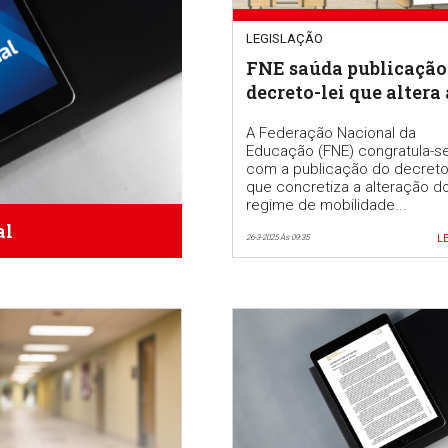
LEGISLAÇÃO
FNE saúda publicação
decreto-lei que altera 
mobilidade por doenç
A Federação Nacional da
professores e educado
Educação (FNE) congratula-s
com a publicação do decreto-
que concretiza a alteração d
regime de mobilidade...
al
26-3-2025 Às 09:35
LE