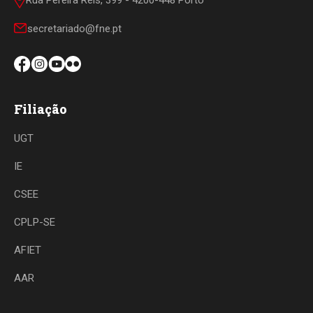
Rua Pereira Reis, 399 - 4200-448 Porto
secretariado@fne.pt
Filiação
UGT
IE
CSEE
CPLP-SE
AFIET
AAR