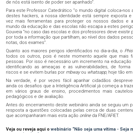
de nós está isento de poder ser apanhado".
Para este Professor Catedrático "o mundo digital coloca-nos
destes hackers, a nossa identidade está sempre exposta e
vez mais ferramentas para proteger os nossos dados e ati
mundo da educação e das escolas não escapa a estes perigos
Gouveia "no caso das escolas e dos professores deve existir
por toda a informação que partilham, ao nível dos dados pesso
notas, dos exames".
Quanto aos maiores perigos identificados no dia-a-dia, o
Phis
todos os outros, pois é neste momento aquele que mais f
pessoas. Por isso é necessário um incremento na educação 
identificando as ameaças e as vulnerabilidades, de form
riscos e se evitem burlas por
mbway
ou
whatsapp
, hoje tão em
Na verdade, é por vezes fácil apanhar cidadãos despreve
ainda os desafios que a Inteligência Artificial já começa a traz
em vários graus de ensino, procedimentos mais cautelo
pedagógicos e de avaliação.
Antes do encerramento deste webinário ainda se seguiu um p
resposta a questões colocadas pelas cerca de duas centenas
que acompanharam mais esta ação
online
da FNE/AFIET.
Veja ou reveja aqui o
webinário “Não seja uma vítima - Seja 