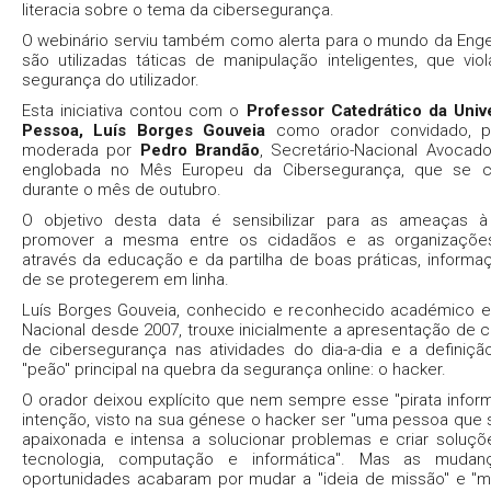
literacia sobre o tema da cibersegurança.
O webinário serviu também como alerta para o mundo da Enge
são utilizadas táticas de manipulação inteligentes, que vi
segurança do utilizador.
Esta iniciativa contou com o
Professor Catedrático da Uni
Pessoa, Luís Borges Gouveia
como orador convidado, p
moderada por
Pedro Brandão
, Secretário-Nacional Avocad
englobada no Mês Europeu da Cibersegurança, que se c
durante o mês de outubro.
O objetivo desta data é sensibilizar para as ameaças à 
promover a mesma entre os cidadãos e as organizações,
através da educação e da partilha de boas práticas, inform
de se protegerem em linha.
Luís Borges Gouveia, conhecido e reconhecido académico e
Nacional desde 2007, trouxe inicialmente a apresentação de c
de cibersegurança nas atividades do dia-a-dia e a definiç
"peão" principal na quebra da segurança online: o hacker.
O orador deixou explícito que nem sempre esse "pirata infor
intenção, visto na sua génese o hacker ser "uma pessoa que
apaixonada e intensa a solucionar problemas e criar soluç
tecnologia, computação e informática". Mas as mudan
oportunidades acabaram por mudar a "ideia de missão" e "