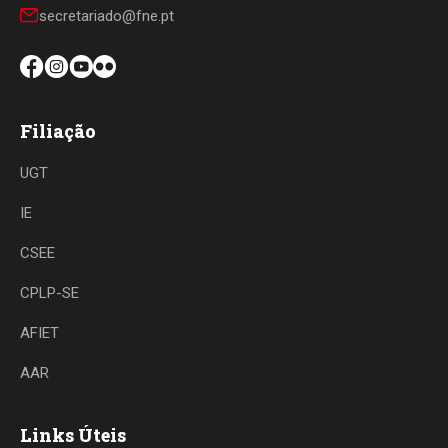
secretariado@fne.pt
Filiação
UGT
IE
CSEE
CPLP-SE
AFIET
AAR
Links Úteis