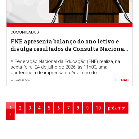
COMUNICADOS
FNE apresenta balanço do ano letivo e
divulga resultados da Consulta Nacional
a docentes
A Federação Nacional da Educação (FNE) realiza, na
sexta-feira, 24 de julho de 2026, às 11h00, uma
conferência de imprensa no Auditório do...
21-7-2026 Às 12:01
LER MAIS
1
2
3
4
5
6
7
8
9
10
próximo›
»