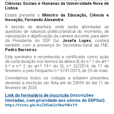
Ciências Sociais e Humanas da Universidade Nova de
Lisboa
.
Estará presente o
Ministro da Educação, Ciência e
Inovação, Fernando Alexandre
.
A sessão de abertura, onde serão abordadas as
questões de natureza politico/sindical do momento, de
valorização e dignificação da carreira docente, para além
da Presidente do SDP Sul,
Josefa Lopes
, contará
também com a presença do Secretário-Geral da FNE,
Pedro Barreiros
.
Este seminário é reconhecido e certificado como ação
de curta duração nos termos da alínea d) do n.º 1 do art.º
6.º e n.º 2 do art.º 19.º do DL n.º 22/2014, de 11 de
fevereiro, e pelo Despacho n.º 5741/2015, de 29 de maio.
Convidamos todos os colegas a estarem presentes,
devendo a inscrição ser feita até às 23h59 do dia 11 de
fevereiro de 2026.
Link do formulário de inscrição
(inscrições
limitadas, com prioridade aos sócios do SDPSul):
https://forms.gle/AxZN5vk2x9kw9WeY9