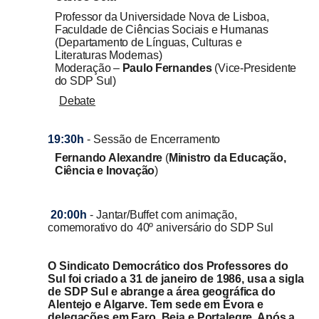
Professor da Universidade Nova de Lisboa,
Faculdade de Ciências Sociais e Humanas
(Departamento de Línguas, Culturas e
Literaturas Modernas)
Moderação
–
Paulo Fernandes
(Vice-Presidente
do SDP Sul)
Debate
19:30h
-
Sessão
de
Encerramento
Fernando Alexandre
(
Ministro da Educação,
Ciência e Inovação
)
20:00h
-
Jantar/Buffet
com
animação,
comemorativo
do
40º
aniversário
do
SDP Sul
O Sindicato Democrático dos Professores do
Sul foi criado a 31 de janeiro de 1986, usa a sigla
de SDP Sul e abrange a área geográfica do
Alentejo e Algarve. Tem sede em Évora e
delegações em Faro, Beja e Portalegre. Após a