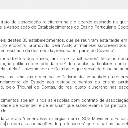
rato de associação rejeitaram hoje o acordo assinado na quart
 e a Associação de Estabelecimentos do Ensino Particular e Coop
is destes 30 estabelecimentos, que se reuniram esta tarde em
utro encontro promovido pela AEEP, afirmam-se surpreendido
er resultado da desmedida pressão por parte do Governo”.
mos direitos dos alunos, famílias e trabalhadores”, lê-se no doc
opção política do estudo da rede” de escolas particulares com c
 tutela à Universidade de Coimbra e que serviu de base ao aco
oiar as iniciativas em curso no Parlamento no sentido da reapre
nciamento do Estado aos estabelecimentos do ensino partic
o, pelo Tribunal de Contas, do real custo aluno/ano nas esc
ecimentos apelam ainda às escolas com contrato de associaçã
rdade de aprender e de ensinar” que subscrevam uma petição 
-lei.
da que vão “desenvolver sinergias com o SOS Movimento Educa
ão] e com as associações de professores” que trabalham na de