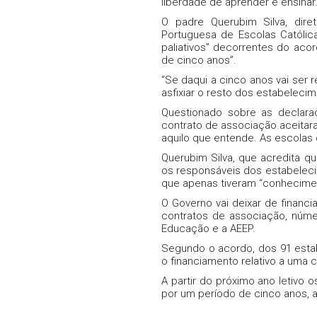
liberdade de aprender e ensinar
O padre Querubim Silva, dir
Portuguesa de Escolas Católic
paliativos” decorrentes do aco
de cinco anos”.
“Se daqui a cinco anos vai ser 
asfixiar o resto dos estabeleci
Questionado sobre as declara
contrato de associação aceitara
aquilo que entende. As escolas
Querubim Silva, que acredita qu
os responsáveis dos estabelec
que apenas tiveram “conhecimen
O Governo vai deixar de financi
contratos de associação, númer
Educação e a AEEP.
Segundo o acordo, dos 91 esta
o financiamento relativo a uma c
A partir do próximo ano letivo
por um período de cinco anos, 