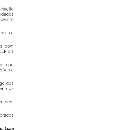
ciação
uidados
 dentro
colas e
las com
EEP diz
tou que
ações e
igo dos
ério da
cam sem
ebrados
e: Lusa