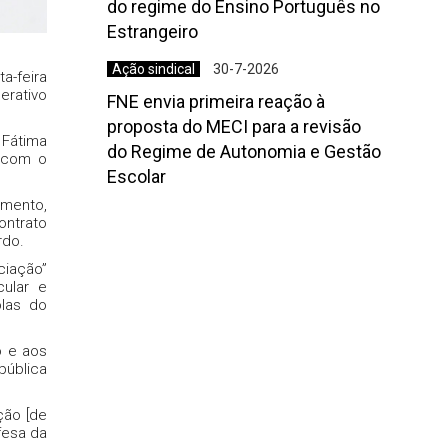
do regime do Ensino Português no
Estrangeiro
Ação sindical
30-7-2026
a-feira
erativo
FNE envia primeira reação à
proposta do MECI para a revisão
 Fátima
do Regime de Autonomia e Gestão
s com o
Escolar
umento,
ontrato
rdo.
ciação”
ular e
olas do
o e aos
pública
ção [de
fesa da