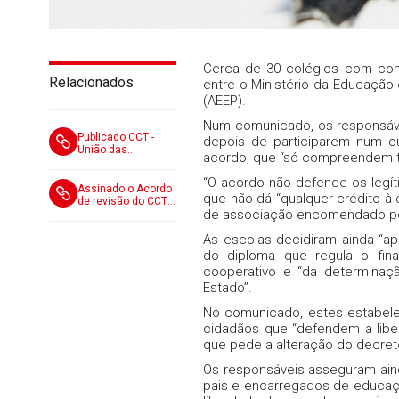
Cerca de 30 colégios com cont
Relacionados
entre o Ministério da Educação
(AEEP).
Num comunicado, os responsáve
Publicado CCT -
depois de participarem num o
União das
acordo, que “só compreendem t
Misericórdias
Portuguesas / FNE
“O acordo não defende os legíti
e OUTROS
Assinado o Acordo
que não dá “qualquer crédito à 
de revisão do CCT
de associação encomendado pela
entre a FNE/FSUGT
e União das
As escolas decidiram ainda “ap
Misericórdias
Portuguesas (UMP)
do diploma que regula o fina
cooperativo e “da determinaçã
Estado”.
No comunicado, estes estabel
cidadãos que “defendem a libe
que pede a alteração do decreto
Os responsáveis asseguram ain
pais e encarregados de educaç