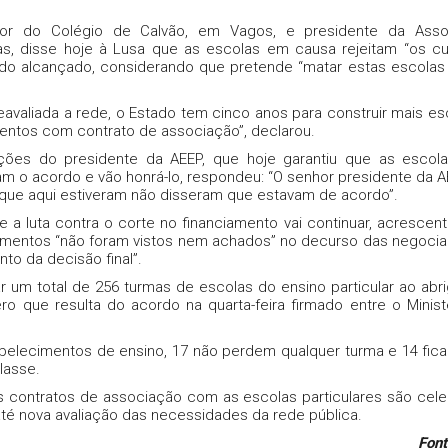
.
etor do Colégio de Calvão, em Vagos, e presidente da Asso
as, disse hoje à Lusa que as escolas em causa rejeitam “os c
rdo alcançado, considerando que pretende “matar estas escolas
reavaliada a rede, o Estado tem cinco anos para construir mais es
mentos com contrato de associação”, declarou.
ções do presidente da AEEP, que hoje garantiu que as esco
m o acordo e vão honrá-lo, respondeu: “O senhor presidente da A
 que aqui estiveram não disseram que estavam de acordo”.
e a luta contra o corte no financiamento vai continuar, acrescen
imentos “não foram vistos nem achados” no decurso das negoci
to da decisão final”.
ar um total de 256 turmas de escolas do ensino particular ao abr
o que resulta do acordo na quarta-feira firmado entre o Minist
belecimentos de ensino, 17 não perdem qualquer turma e 14 fi
lasse.
 os contratos de associação com as escolas particulares são cel
até nova avaliação das necessidades da rede pública.
Font