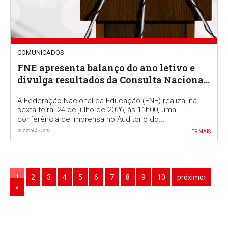
COMUNICADOS
FNE apresenta balanço do ano letivo e
divulga resultados da Consulta Nacional
a docentes
A Federação Nacional da Educação (FNE) realiza, na
sexta-feira, 24 de julho de 2026, às 11h00, uma
conferência de imprensa no Auditório do...
21-7-2026 Às 12:01
LER MAIS
1
2
3
4
5
6
7
8
9
10
próximo›
»