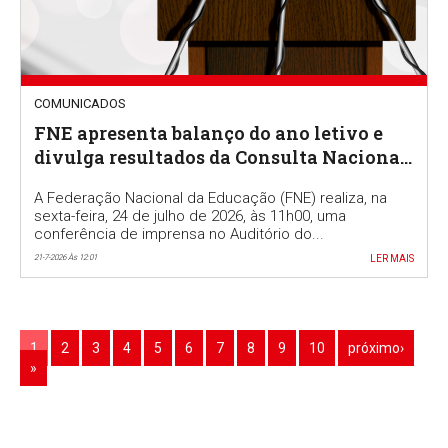
COMUNICADOS
FNE apresenta balanço do ano letivo e
divulga resultados da Consulta Nacional
a docentes
A Federação Nacional da Educação (FNE) realiza, na
sexta-feira, 24 de julho de 2026, às 11h00, uma
conferência de imprensa no Auditório do...
21-7-2026 Às 12:01
LER MAIS
1
2
3
4
5
6
7
8
9
10
próximo›
»