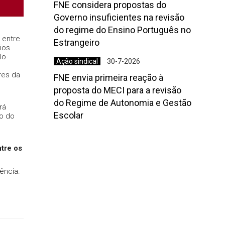
FNE considera propostas do
Governo insuficientes na revisão
do regime do Ensino Português no
 entre
Estrangeiro
ios
lo-
Ação sindical
30-7-2026
res da
FNE envia primeira reação à
proposta do MECI para a revisão
do Regime de Autonomia e Gestão
rá
Escolar
ão do
tre os
ência.