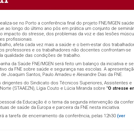
aliza-se no Porto a conferência final do projeto FNE/MGEN saúde
ue ao longo do último ano pôs em prática um conjunto de seminár
e o impacto do stresse, dos problemas da voz e das lesões múscu
s profissionais.
balho, afeta cada vez mais a saúde e o bem-estar dos trabalhado
os professores e os trabalhadores não docentes confrontam-se
 qualidade das condições de trabalho.
anha da Saúde FNE/MGEN será feito um balanço da iniciativa e se
ativo da FNE sobre saúde e segurança nas escolas. A apresentaç
 de Joaquim Santos, Paulo Amadeu e Alexandre Dias da FNE.
 dirigentes do Sindicato dos Técnicos Superiores, Assistentes e
Norte (STAAEZN), Lígia Couto e Lúcia Miranda sobre
"O stresse en
pessoal da Educação é o tema da segunda intervenção da confer
uas de saúde da Europa e parceira da FNE nesta iniciativa.
erá a tarefa de encerramento da conferência, pelas 12h30
(ver