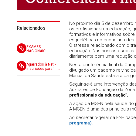
No próximo dia 5 de dezembro re
Relacionados
os profissionais da educação, q
formativos e informativos sobr
esqueléticas no quotidiano deste
O stresse relacionado com o tra
EXAMES
educação. Nas nossas escolas 
NACIONAIS:
Reconhecer o
diariamente com uma redução da
trabalho
extraordinário exige
Nesta conferência final da Camp
Agarrados à Net -
justiça,
Inscrições para "III
divulgado um caderno reivindic
responsabilidade e
Conferência
Manual da Saúde estará a cargo
uma visão de todo
Internacional de
o sistema
Promoção do Bem-
Seguir-se-á uma intervenção das
Estar Digital"
Auxiliares de Educação da Zona 
profissionais da educação".
A ação da MGEN pela saúde do 
A MGEN é uma das principais mút
Ao secretário-geral da FNE cab
programa)
.