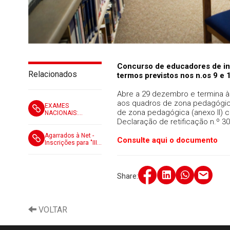
Concurso de educadores de inf
Relacionados
termos previstos nos n.os 9 e 
Abre a 29 dezembro e termina às
aos quadros de zona pedagógica 
EXAMES
de zona pedagógica (anexo II) cr
NACIONAIS:
Reconhecer o
Declaração de retificação n.º 3
trabalho
extraordinário exige
Agarrados à Net -
Consulte aqui o documento
justiça,
Inscrições para "III
responsabilidade e
Conferência
uma visão de todo
Internacional de
o sistema
Promoção do Bem-
Estar Digital"
Share:
VOLTAR