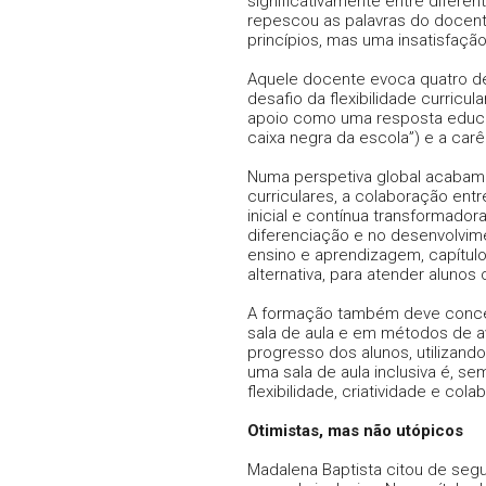
significativamente entre difere
repescou as palavras do docen
princípios, mas uma insatisfaçã
Aquele docente evoca quatro de
desafio da flexibilidade curricu
apoio como uma resposta educati
caixa negra da escola”) e a car
Numa perspetiva global acabamo
curriculares, a colaboração ent
inicial e contínua transformador
diferenciação e no desenvolvime
ensino e aprendizagem, capítul
alternativa, para atender aluno
A formação também deve concent
sala de aula e em métodos de a
progresso dos alunos, utilizan
uma sala de aula inclusiva é, s
flexibilidade, criatividade e col
Otimistas, mas não utópicos
Madalena Baptista citou de seg