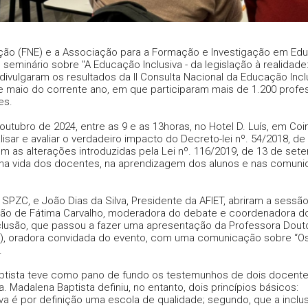
ção (FNE) e a Associação para a Formação e Investigação em Ed
 seminário sobre "A Educação Inclusiva - da legislação à realidade
divulgaram os resultados da II Consulta Nacional da Educação Inclu
de maio do corrente ano, em que participaram mais de 1.200 profe
es.
utubro de 2024, entre as 9 e as 13horas, no Hotel D. Luís, em Coi
lisar e avaliar o verdadeiro impacto do Decreto-lei nº. 54/2018, de
 com as alterações introduzidas pela Lei nº. 116/2019, de 13 de set
, na vida dos docentes, na aprendizagem dos alunos e nas comun
SPZC, e João Dias da Silva, Presidente da AFIET, abriram a sessão
ção de Fátima Carvalho, moderadora do debate e coordenadora d
clusão, que passou a fazer uma apresentação da Professora Dout
a), oradora convidada do evento, com uma comunicação sobre “O
.
tista teve como pano de fundo os testemunhos de dois docente
 Madalena Baptista definiu, no entanto, dois princípios básicos:
iva é por definição uma escola de qualidade; segundo, que a inclus