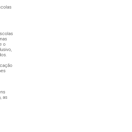
scolas
escolas
 mas
e o
usivo,
dos.
ucação
hes
ens
, as