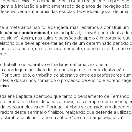
da gestão flexível do currículo, Sónia Costa realça que a aplicação 
gem e à inclusão e a implementação de planos de inovação são
desenvolver a autonomia das escolas, fazendo-as gozar de uma m
sta, a meta ainda não foi alcançada, mas “estamos a construir um
ulo
não ser unidirecional
, mas adaptável, flexível, contextualizado 
da aluno”. Assim, nas aulas e sessões de apoio é importante que
relatório que deve apresentar ao fim de um determinado período 
mo, encarando-o, num primeiro momento, como um ser humano e
nte.
e o trabalho colaborativo é fundamental, uma vez que a
uma abordagem holística da aprendizagem e a contextualização
Por outro lado, o trabalho colaborativo entre os professores aum
ntes e dos alunos, tornando o processo de ensino e aprendizag
tivo.
Madalena Baptista acentuou que tanto o pensamento de Fernando
 relembram árduos desafios a travar, mas sempre com mensage
o da escola inclusiva em Portugal. Ambos se consideram docentes
oradora deste seminário finalizou realçando que defende a utiliza
 vislumbra qualquer traço ou atitude “de uma carga pejorativa”.