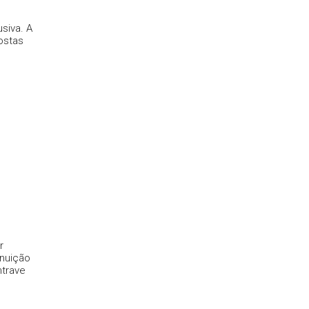
siva. A
ostas
r
nuição
ntrave