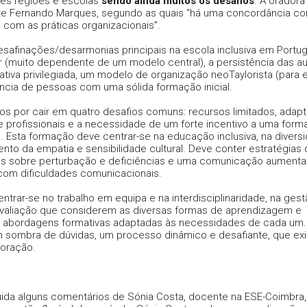
ntes regiões e escolas
sendo ainda muitos os desafios
. A oradora
te Fernando Marques, segundo as quais “há uma concordância c
o com as práticas organizacionais”.
safinações/desarmonias principais na escola inclusiva em Portuga
lar (muito dependente de um modelo central), a persistência das a
va privilegiada, um modelo de organização neoTaylorista (para e
ência de pessoas com uma sólida formação inicial.
s por cair em quatro desafios comuns: recursos limitados, adap
re profissionais e a necessidade de um forte incentivo a uma for
a. Esta formação deve centrar-se na educação inclusiva, na divers
nto da empatia e sensibilidade cultural. Deve conter estratégias
os sobre perturbação e deficiências e uma comunicação aumentat
s com dificuldades comunicacionais.
rar-se no trabalho em equipa e na interdisciplinaridade, na gest
valiação que considerem as diversas formas de aprendizagem e
do abordagens formativas adaptadas às necessidades de cada um. 
em sombra de dúvidas, um processo dinâmico e desafiante, que ex
aboração.
uida alguns comentários de Sónia Costa, docente na ESE-Coimbra,