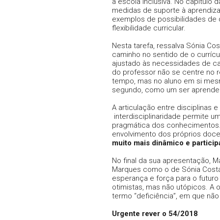
a escola inclusiva. No capítulo 
medidas de suporte à aprendiza
exemplos de possibilidades de 
flexibilidade curricular.
Nesta tarefa, ressalva Sónia Co
caminho no sentido de o curríc
ajustado às necessidades de ca
do professor não se centre no 
tempo, mas no aluno em si mes
segundo, como um ser aprende
A articulação entre disciplinas 
interdisciplinaridade permite 
pragmática dos conhecimentos. 
envolvimento dos próprios doce
muito mais dinâmico e participa
No final da sua apresentação, 
Marques como o de Sónia Costa
esperança e força para o futur
otimistas, mas não utópicos. A 
termo “deficiência”, em que não
Urgente rever o 54/2018