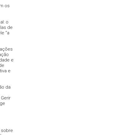
om os
l: o
ulas de
le “a
tações
mação
idade e
 de
iva e
ão da
Gerir
ige
 sobre