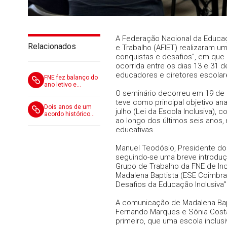
A Federação Nacional da Educa
Relacionados
e Trabalho (AFIET) realizaram um
conquistas e desafios", em que 
ocorrida entre os dias 13 e 31 
educadores e diretores escolar
FNE fez balanço do
ano letivo e
preparou iniciativas
O seminário decorreu em 19 de o
para 2026-2027
teve como principal objetivo ana
Dois anos de um
julho (Lei da Escola Inclusiva),
acordo histórico
ao longo dos últimos seis anos
que devolveu
esperança à
educativas.
profissão docente
Manuel Teodósio, Presidente do 
seguindo-se uma breve introdu
Grupo de Trabalho da FNE de In
Madalena Baptista (ESE Coimbr
Desafios da Educação Inclusiva”
A comunicação de Madalena Bap
Fernando Marques e Sónia Costa.
primeiro, que uma escola inclus