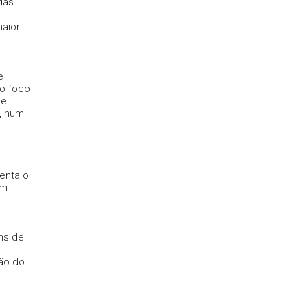
das
aior
e
 o foco
de
, num
enta o
em
ns de
ção do