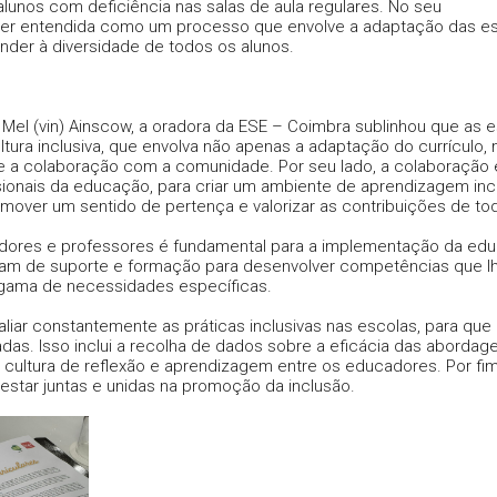
lunos com deficiência nas salas de aula regulares. No seu
 ser entendida como um processo que envolve a adaptação das e
nder à diversidade de todos os alunos.
Mel (vin) Ainscow, a oradora da ESE – Coimbra sublinhou que as 
ura inclusiva, que envolva não apenas a adaptação do currículo,
 a colaboração com a comunidade. Por seu lado, a colaboração 
sionais da educação, para criar um ambiente de aprendizagem incl
omover um sentido de pertença e valorizar as contribuições de to
dores e professores é fundamental para a implementação da ed
isam de suporte e formação para desenvolver competências que l
gama de necessidades específicas.
aliar constantemente as práticas inclusivas nas escolas, para que
as. Isso inclui a recolha de dados sobre a eficácia das abordag
cultura de reflexão e aprendizagem entre os educadores. Por fim
estar juntas e unidas na promoção da inclusão.