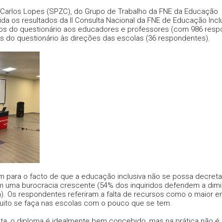
 Carlos Lopes (SPZC), do Grupo de Trabalho da FNE da Educação
da os resultados da II Consulta Nacional da FNE de Educação Inclu
dos do questionário aos educadores e professores (com 986 resp
os do questionário às direções das escolas (36 respondentes).
m para o facto de que a educação inclusiva não se possa decreta
m uma burocracia crescente (54% dos inquiridos defendem a dimi
). Os respondentes referiram a falta de recursos como o maior e
uito se faça nas escolas com o pouco que se tem.
ta, o diploma é idealmente bem concebido, mas na prática não é