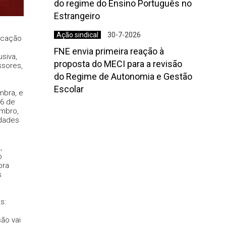
do regime do Ensino Português no
Estrangeiro
Ação sindical
30-7-2026
ucação
:
FNE envia primeira reação à
siva,
proposta do MECI para a revisão
ssores,
do Regime de Autonomia e Gestão
Escolar
mbra, e
 6 de
embro,
idades
,
o
ora
s
s:
ão vai