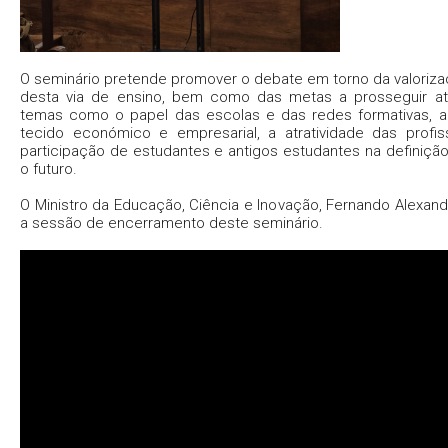
O seminário pretende promover o debate em torno da valoriz
desta via de ensino, bem como das metas a prosseguir at
temas como o papel das escolas e das redes formativas, a
tecido económico e empresarial, a atratividade das profi
participação de estudantes e antigos estudantes na definiçã
o futuro.
O Ministro da Educação, Ciência e Inovação, Fernando Alexand
a sessão de encerramento deste seminário.