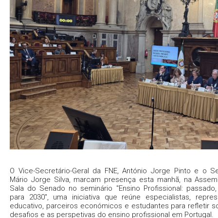
O Vice-Secretário-Geral da FNE, António Jorge Pinto e o Se
Mário Jorge Silva, marcam presença esta manhã, na Assemb
Sala do Senado no seminário "Ensino Profissional: passado
para 2030"​, ​uma iniciativa que reúne especialistas, repr
educativo, parceiros económicos e estudantes para refletir s
desafios e as perspetivas do ensino profissional em Portugal.