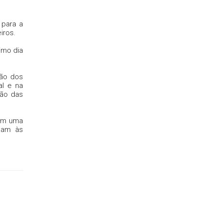
 para a
eiros.
imo dia
ção dos
al e na
tão das
ham uma
ndam às