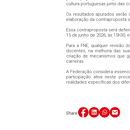
cultura portuguesas junto das
Os resultados apurados serão o
elaboração da contraproposta s
Essa contraproposta será defen
15 de junho de 2026, às 15h30, 
Para a FNE, qualquer revisão d
docentes, na melhoria das suas
criação de mecanismos que gar
carreiras.
A Federação considera essenci
participação ativa neste pro
realidades específicas dos dif
Share: