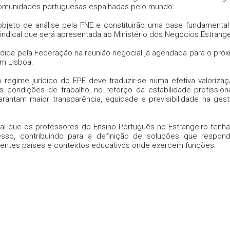
 comunidades portuguesas espalhadas pelo mundo.
bjeto de análise pela FNE e constituirão uma base fundamental
indical que será apresentada ao Ministério dos Negócios Estrang
dida pela Federação na reunião negocial já agendada para o próx
em Lisboa.
o regime jurídico do EPE deve traduzir-se numa efetiva valoriza
 condições de trabalho, no reforço da estabilidade profission
antam maior transparência, equidade e previsibilidade na ges
al que os professores do Ensino Português no Estrangeiro ten
cesso, contribuindo para a definição de soluções que respo
erentes países e contextos educativos onde exercem funções.