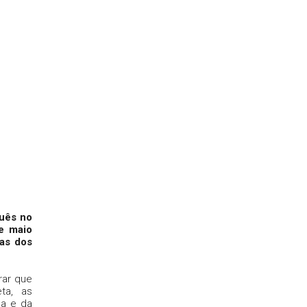
guês no
de maio
vas dos
rar que
ta, as
ua e da