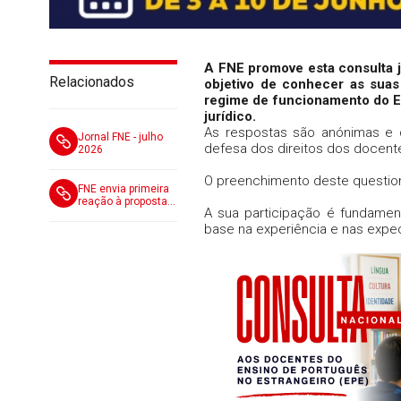
A FNE promove esta consulta 
Relacionados
objetivo de conhecer as suas
regime de funcionamento do EP
jurídico.
As respostas são anónimas e d
Jornal FNE - julho
defesa dos direitos dos docent
2026
O preenchimento deste questio
FNE envia primeira
reação à proposta
A sua participação é fundamen
do MECI para a
revisão do Regime
base na experiência e nas expe
de Autonomia e
Gestão Escolar