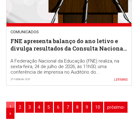
COMUNICADOS
FNE apresenta balanço do ano letivo e
divulga resultados da Consulta Nacional
a docentes
A Federação Nacional da Educação (FNE) realiza, na
sexta-feira, 24 de julho de 2026, às 11h00, uma
conferência de imprensa no Auditório do...
21-7-2026 Às 12:01
LER MAIS
1
2
3
4
5
6
7
8
9
10
próximo›
»