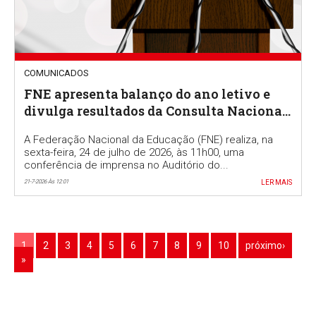
COMUNICADOS
FNE apresenta balanço do ano letivo e
divulga resultados da Consulta Nacional
a docentes
A Federação Nacional da Educação (FNE) realiza, na
sexta-feira, 24 de julho de 2026, às 11h00, uma
conferência de imprensa no Auditório do...
21-7-2026 Às 12:01
LER MAIS
1
2
3
4
5
6
7
8
9
10
próximo›
»