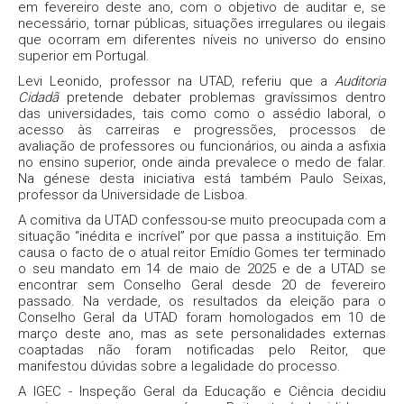
em fevereiro deste ano, com o objetivo de auditar e, se
necessário, tornar públicas, situações irregulares ou ilegais
que ocorram em diferentes níveis no universo do ensino
superior em Portugal.
Levi Leonido, professor na UTAD, referiu que a
Auditoria
Cidadã
pretende debater problemas gravíssimos dentro
das universidades, tais como como o assédio laboral, o
acesso às carreiras e progressões, processos de
avaliação de professores ou funcionários, ou ainda a asfixia
no ensino superior, onde ainda prevalece o medo de falar.
Na génese desta iniciativa está também Paulo Seixas,
professor da Universidade de Lisboa.
A comitiva da UTAD confessou-se muito preocupada com a
situação “inédita e incrível” por que passa a instituição. Em
causa o facto de o atual reitor Emídio Gomes ter terminado
o seu mandato em 14 de maio de 2025 e de a UTAD se
encontrar sem Conselho Geral desde 20 de fevereiro
passado. Na verdade, os resultados da eleição para o
Conselho Geral da UTAD foram homologados em 10 de
março deste ano, mas as sete personalidades externas
coaptadas não foram notificadas pelo Reitor, que
manifestou dúvidas sobre a legalidade do processo.
A IGEC - Inspeção Geral da Educação e Ciência decidiu