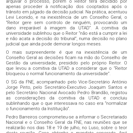
arquivar o processo, porém o Reitor terá decidido por
apenas proceder à notificação dos cooptados após o
trânsito em julgado da decisão judicial. Na prática, acentuou
Levi Leonido, e na inexistência de um Conselho Geral, o
“Reitor gere sem controlo de ninguém, provocando um
dano irreparável à imagem da UTAD”. A comitiva da
universidade sublinhou que o Reitor “não está a cumprir a lei
e não acata a decisão do tribunal”, numa decisão no plano
judicial que ainda pode demorar longos meses.
O mais surpreendente é que na inexistência de um
Conselho Geral as decisões ficam na mão do Conselho de
Gestão da universidade, presidido pelo próprio Reitor. O
que levou a comitiva da UTAD a considerar que o “Reitor
bloqueou o normal funcionamento da universidade”.
O SG da FNE, acompanhado pelo Vice-Secretário António
Jorge Pinto, pelo Secretário-Executivo Joaquim Santos e
pelo Secretário Nacional Avocado Pedro Brandão, registou
as considerações da comitiva da UTAD e concluiu
sublinhando que o que interessava no caso era “normalizar
o funcionamento da Instituição”.
Pedro Barreiros comprometeu-se a informar o Secretariado
Nacional e o Conselho Geral da FNE, nas reuniões que se
realizarão nos dias 18 e 19 de julho, no Luso, sobre o teor
desta reunião. Caso obtenha o mandato esperado, fará