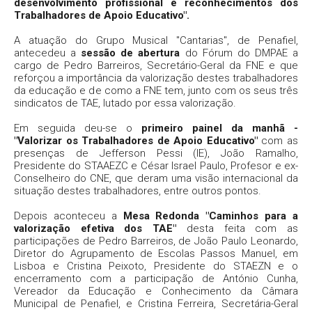
desenvolvimento profissional e reconhecimentos dos
Trabalhadores de Apoio Educativo".
A atuação do Grupo Musical "Cantarias", de Penafiel,
antecedeu a
sessão de abertura
do Fórum do DMPAE a
cargo de Pedro Barreiros, Secretário-Geral da FNE e que
reforçou a importância da valorização destes trabalhadores
da educação e de como a FNE tem, junto com os seus três
sindicatos de TAE, lutado por essa valorização.
Em seguida deu-se o
primeiro painel da manhã -
"Valorizar os Trabalhadores de Apoio Educativo"
com as
presenças de Jefferson Pessi (IE), João Ramalho,
Presidente do STAAEZC e César Israel Paulo, Profesor e ex-
Conselheiro do CNE, que deram uma visão internacional da
situação destes trabalhadores, entre outros pontos.
Depois aconteceu a
Mesa Redonda "Caminhos para a
valorização efetiva dos TAE"
desta feita com as
participações de Pedro Barreiros, de João Paulo Leonardo,
Diretor do Agrupamento de Escolas Passos Manuel, em
Lisboa e Cristina Peixoto, Presidente do STAEZN e o
encerramento com a participação de António Cunha,
Vereador da Educação e Conhecimento da Câmara
Municipal de Penafiel, e Cristina Ferreira, Secretária-Geral