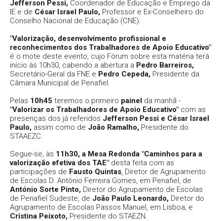
Jefferson Pessi,
Coordenador de Educação e Emprego da
IE e de
César Israel Paulo,
Professor e Ex-Conselheiro do
Conselho Nacional de Educação (CNE).
"Valorização, desenvolvimento profissional e
reconhecimentos dos Trabalhadores de Apoio Educativo"
é o mote deste evento, cujo Fórum sobre esta matéria terá
início às 10h30, cabendo a abertura a
Pedro Barreiros,
Secretário-Geral da FNE e
Pedro Cepeda,
Presidente da
Câmara Municipal de Penafiel.
Pelas
10h45
teremos o primeiro
painel
da manhã -
"Valorizar os Trabalhadores de Apoio Educativo"
com as
presenças dos já referidos
Jefferson Pessi e César Israel
Paulo,
assim como de
João Ramalho,
Presidente do
STAAEZC.
Segue-se, às
11h30, a Mesa Redonda "Caminhos para a
valorização efetiva dos TAE"
desta feita com as
participações de
Fausto Quintas
, Diretor de Agrupamento
de Escolas D. António Ferreira Gomes, em Penafiel, de
António Sorte Pinto,
Diretor do Agrupamento de Escolas
de Penafiel Sudeste, de
João Paulo Leonardo,
Diretor do
Agrupamento de Escolas Passos Manuel, em Lisboa, e
Cristina Peixoto,
Presidente do STAEZN.