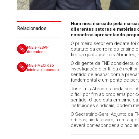
Num mês marcado pela marcaçã
Relacionados
diferentes setores e matérias
encontros apresentando propos
O primeiro setor em debate foi 
FNE e FESAP
estatuto da carreira do ensino 
defendem
fim da qual José Luís Abrantes, 
avaliação justa e
aguardam nova
O dirigente da FNE considerou q
proposta negocial
FNE e MECI dão
investigação científica é melho
início ao processo
sentido de acabar com a precar
negocial sobre
avaliação de
fundamental e um ponto de part
desempenho da
carreira especial de
José Luís Abrantes ainda sublin
investigação
difícil pôr fim ao problema por
científica
sentido. O que está em cima da
instituições sindicais, podem me
O Secretário-Geral Adjunto da FN
críticas, ainda assim, a um asp
deverá corresponder a cinco an