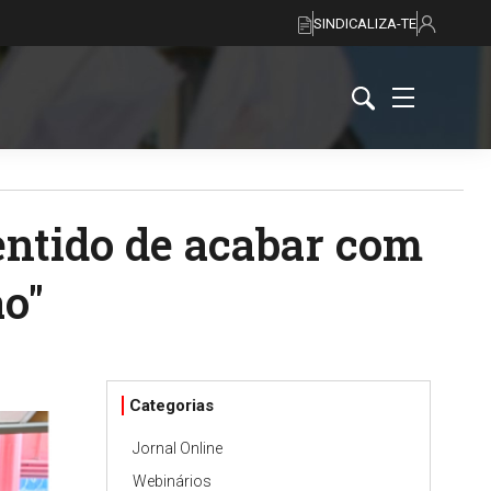
SINDICALIZA-TE
entido de acabar com
ão"
Categorias
Jornal Online
Webinários