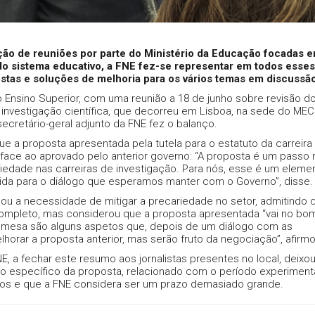
o de reuniões por parte do Ministério da Educação focadas 
 do sistema educativo, a FNE fez-se representar em todos esses
tas e soluções de melhoria para os vários temas em discussão
o Ensino Superior, com uma reunião a 18 de junho sobre revisão d
e investigação científica, que decorreu em Lisboa, na sede do MEC
secretário-geral adjunto da FNE fez o balanço.
ue a proposta apresentada pela tutela para o estatuto da carreira
r face ao aprovado pelo anterior governo: “A proposta é um passo 
iedade nas carreiras de investigação. Para nós, esse é um eleme
ida para o diálogo que esperamos manter com o Governo”, disse.
hou a necessidade de mitigar a precariedade no setor, admitindo 
 completo, mas considerou que a proposta apresentada “vai no bo
 mesa são alguns aspetos que, depois de um diálogo com as
lhorar a proposta anterior, mas serão fruto da negociação”, afirmo
E, a fechar este resumo aos jornalistas presentes no local, deixo
eto específico da proposta, relacionado com o período experiment
os e que a FNE considera ser um prazo demasiado grande.