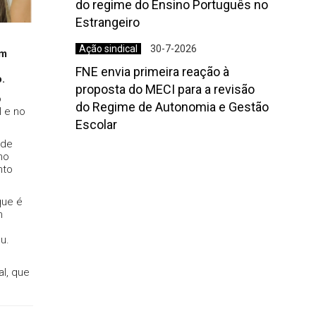
do regime do Ensino Português no
Estrangeiro
Ação sindical
30-7-2026
em
FNE envia primeira reação à
.
proposta do MECI para a revisão
o
do Regime de Autonomia e Gestão
I e no
Escolar
 de
no
nto
que é
m
u.
u
al, que