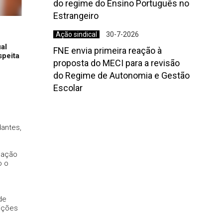
do regime do Ensino Português no
Estrangeiro
Ação sindical
30-7-2026
al
FNE envia primeira reação à
speita
proposta do MECI para a revisão
do Regime de Autonomia e Gestão
Escolar
antes,
dação
o o
de
ições