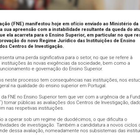
ção (FNE) manifestou hoje em ofício enviado ao Ministério da
a sua apreensão com a instabilidade resultante da queda do atu
 ela acarreta para o Ensino Superior, em particular no que re
provação do novo Regime Jurídico das Instituições de Ensino
 dos Centros de Investigação.
senta uma perda significativa para o setor, no que se refere à
instituições às novas exigências da sociedade, bem como a
funcionamento e governação do Ensino Superior.
s neste processo tem consequências nas instituições, nos estud
eral na qualidade do ensino superior em Portugal.
da FNE no Ensino Superior tem que ver com a urgência de a Fun
T) tornar públicas as avaliações dos Centros de Investigação, dad
êm nas respetivas instituições.
ão a operar sob um regime de duodécimos, o que dificulta o
ividades de investigação. Também a candidatura a novos ciclos 
de dessa avaliação, nomeadamente nos subsistemas das institu