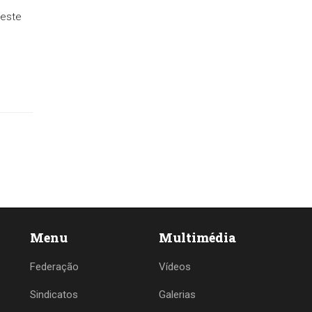
neste
Menu
Multimédia
Federação
Vídeos
Sindicatos
Galerias