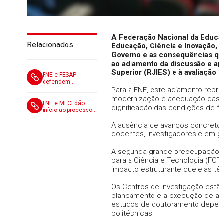
A Federação Nacional da Educa
Relacionados
Educação, Ciência e Inovação, 
Governo e as consequências que
ao adiamento da discussão e a
Superior (RJIES) e à avaliação
FNE e FESAP
defendem
avaliação justa e
Para a FNE, este adiamento repre
aguardam nova
modernização e adequação das 
proposta negocial
FNE e MECI dão
dignificação das condições de 
início ao processo
negocial sobre
avaliação de
A ausência de avanços concreto
desempenho da
docentes, investigadores e em g
carreira especial de
investigação
A segunda grande preocupação 
científica
para a Ciência e Tecnologia (FC
impacto estruturante que elas t
Os Centros de Investigação est
planeamento e a execução de at
estudos de doutoramento depen
politécnicas.