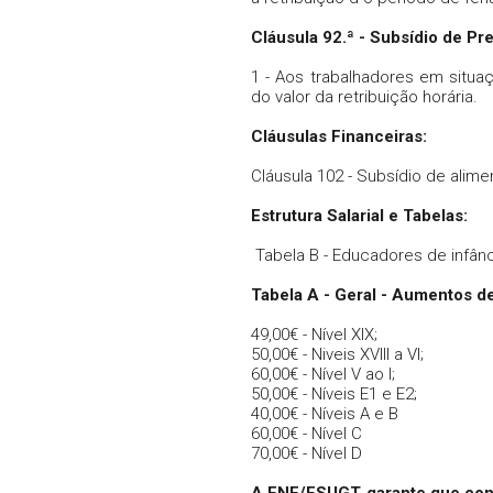
Cláusula 92.ª - Subsídio de P
1 - Aos trabalhadores em situ
do valor da retribuição horária.
Cláusulas Financeiras:
Cláusula 102 - Subsídio de alime
Estrutura Salarial e Tabelas:
Tabela B - Educadores de infânc
Tabela A - Geral - Aumentos de
49,00€ - Nível XIX;
50,00€ - Niveis XVIII a VI;
60,00€ - Nível V ao I;
50,00€ - Níveis E1 e E2;
40,00€ - Níveis A e B
60,00€ - Nível C
70,00€ - Nível D
A FNE/FSUGT garante que cont