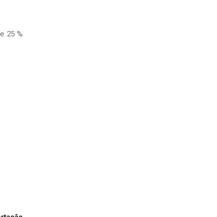
de 25 %
ertação