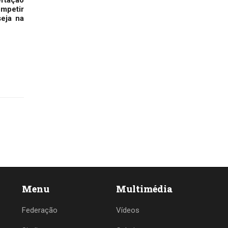
ompetir
eja na
Menu
Multimédia
Federação
Vídeos