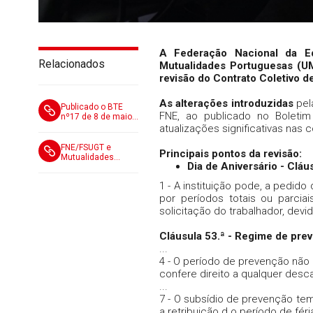
A Federação Nacional da E
Relacionados
Mutualidades Portuguesas (U
revisão do Contrato Coletivo d
As alterações introduzidas
pel
Publicado o BTE
FNE, ao publicado no Boleti
nº17 de 8 de maio
de 2026
atualizações significativas nas
FNE/FSUGT e
Principais pontos da revisão:
Mutualidades
Dia de Aniversário - Cláu
assinaram acordo
de revisão do CCT
1 - A instituição pode, a pedido
por períodos totais ou parci
solicitação do trabalhador, devi
Cláusula 53.ª - Regime de pre
...
4 - O período de prevenção não 
confere direito a qualquer des
...
7 - O subsídio de prevenção te
a retribuição d o período de féri