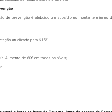
revenção
ação de prevenção é atribuído um subsídio no montante mínimo 
ntação atualizado para 6,15€.
ia: Aumento de 60€ em todos os níveis;
:
inuará a bater-se junto do Governo, junto do espaço da Conc