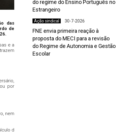
do regime do Ensino Português no
Estrangeiro
Ação sindical
30-7-2026
ão das
rdo de
FNE envia primeira reação à
026.
proposta do MECI para a revisão
sas e a
do Regime de Autonomia e Gestão
trazem
Escolar
rsário,
 ou por
vo, nem
lculo d