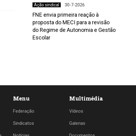
Ação sindical
30-7-2026
FNE envia primeira reação à
proposta do MECI para a revisão
do Regime de Autonomia e Gestão
Escolar
Menu
Multimédia
Federação
Vídeos
Sindicatos
Galerias
e
Notícias
Documentos