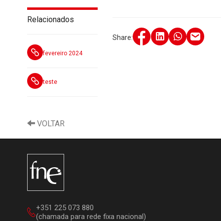
Relacionados
Share:
fevereiro 2024
teste
VOLTAR
+351 225 073 880
(chamada para rede fixa nacional)