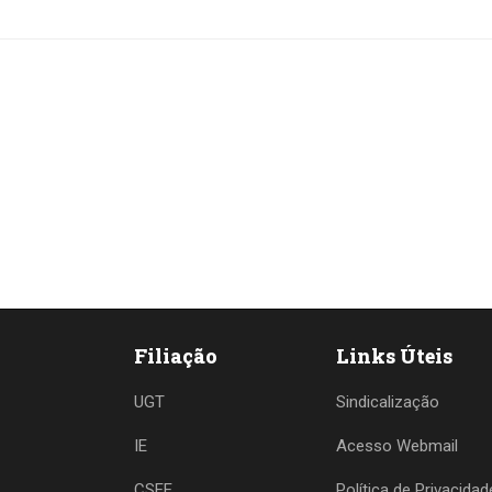
Filiação
Links Úteis
UGT
Sindicalização
IE
Acesso Webmail
CSEE
Política de Privacidad