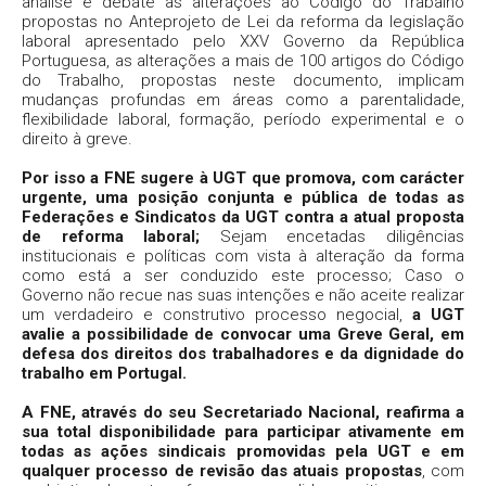
análise e debate às alterações ao Código do Trabalho
propostas no Anteprojeto de Lei da reforma da legislação
laboral apresentado pelo XXV Governo da República
Portuguesa, as alterações a mais de 100 artigos do Código
do Trabalho, propostas neste documento, implicam
mudanças profundas em áreas como a parentalidade,
flexibilidade laboral, formação, período experimental e o
direito à greve.
Por isso a FNE sugere à UGT que promova, com carácter
urgente, uma posição conjunta e pública de todas as
Federações e Sindicatos da UGT contra a atual proposta
de reforma laboral;
Sejam encetadas diligências
institucionais e políticas com vista à alteração da forma
como está a ser conduzido este processo; Caso o
Governo não recue nas suas intenções e não aceite realizar
um verdadeiro e construtivo processo negocial,
a UGT
avalie a possibilidade de convocar uma Greve Geral, em
defesa dos direitos dos trabalhadores e da dignidade do
trabalho em Portugal.
A FNE, através do seu Secretariado Nacional, reafirma a
sua total disponibilidade para participar ativamente em
todas as ações sindicais promovidas pela UGT e em
qualquer processo de revisão das atuais propostas
, com