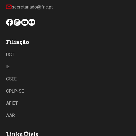
secretariado@fne.pt
Filiação
UGT
IE
CSEE
CPLP-SE
AFIET
AAR
Links Úteis