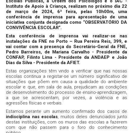
Escolas Públicas, a Ordem dos Psicólogos e o IAC -
Instituto de Apoio à Criança, realizam no próximo dia 22
de março de 2024, 6ª feira, pelas 10h00m, uma
conferência de imprensa para apresentação de uma
iniciativa conjunta designada como “OBSERVATÓRIO DA
CONVIVÊNCIA ESCOLAR”.
Esta conferência de imprensa vai realizar-se nas
instalações da FNE no Porto – Rua Pereira Reis, 399, e
vai contar com a presença do
Secretário-Geral da FNE,
Pedro Barreiros, de Mariana Carvalho - Presidente da
CONFAP, Filinto Lima - Presidente da ANDAEP e João
Dias da Silva - Presidente da AFIET.
Estas organizações têm vindo a verificar que nas nossas
escolas continua a registar-se um número significativo de
situações que põem em causa a qualidade do ambiente
escolar e que, em sala de aula, prejudicam as condições
de desenvolvimento do processo de ensino-aprendizagem,
a que se acrescentam, por vezes, a violência e as
agressões físicas e verbais.
Estamos perante um aumento confirmado dos casos de
indisciplina nas escolas
, muitos deles denunciados junto
destas instituições, com os muros das escolas a fazerem
com que não passem para o foro do conhecimento
público.