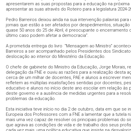
apresentarem as suas propostas para a educação na próxima l
apresentar as suas através do Roteiro para a legislatura 2024-2
Pedro Barreiros deixou ainda na sua intervenção palavras par
jornais que estão a ser afetados por despedimentos, situaçã
quase 50 anos do 25 de Abril, é preocupante o encerramento 
último caso podem afetar a democracia".
A prometida entrega do livro "Mensagem ao Ministro" aconte
Barreiros a ser acompanhado pelos Presidentes dos Sindicato
deslocação ao interior do Ministério da Educação.
O chefe de gabinete do Ministro da Educação, Jorge Morais, r
delegação da FNE e ouviu as razões para a realização desta a
cerca de um milhar de docentes, PAE e alunos a escrever me
refletem as múltiplas insatisfações sentidas por docentes, pe
educativo e alunos no início deste ano escolar em relação às p
deste governo e a ausência de medidas urgentes para a reso
problemas da educação.
Esta iniciativa teve início no dia 2 de outubro, data em que se 
Europeia dos Professores com a FNE a lamentar que a tutela n
mais uma vez capaz de resolver os principais problemas do si
que agrava as condições de vida e de trabalho dos seus profi
cada vez mais, uma política educativa que insiste na desvalo