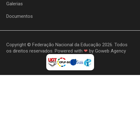
Galerias
Documentos
Copyright © Federação Nacional da Educação 2026. Todos
os direitos reservados. Powered with
❤
by
Goweb Agency