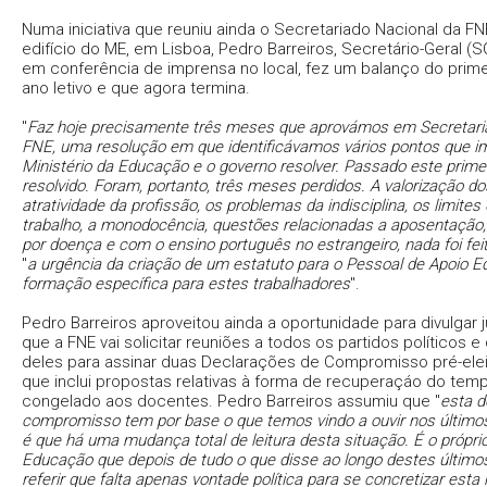
Numa iniciativa que reuniu ainda o Secretariado Nacional da F
edifício do ME, em Lisboa, Pedro Barreiros, Secretário-Geral (
em conferência de imprensa no local, fez um balanço do prime
ano letivo e que agora termina.
"
Faz hoje precisamente três meses que aprovámos em Secretari
FNE, uma resolução em que identificávamos vários pontos que i
Ministério da Educação e o governo resolver. Passado este primei
resolvido. Foram, portanto, três meses perdidos. A valorização dos
atratividade da profissão, os problemas da indisciplina, os limite
trabalho, a monodocência, questões relacionadas a aposentação
por doença e com o ensino português no estrangeiro, nada foi fei
"
a urgência da criação de um estatuto para o Pessoal de Apoio E
formação específica para estes trabalhadores
".
Pedro Barreiros aproveitou ainda a oportunidade para divulgar j
que a FNE vai solicitar reuniões a todos os partidos políticos 
deles para assinar duas Declarações de Compromisso pré-eleit
que inclui propostas relativas à forma de recuperaçáo do tem
congelado aos docentes. Pedro Barreiros assumiu que "
esta d
compromisso tem por base o que temos vindo a ouvir nos últimos
é que há uma mudança total de leitura desta situação. É o próprio
Educação que depois de tudo o que disse ao longo destes últim
referir que falta apenas vontade política para se concretizar est