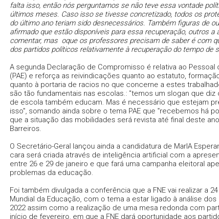
falta isso, então nós perguntamos se não teve essa vontade polít
últimos meses. Caso isso se tivesse concretizado, todos os prote
do último ano teriam sido desnecessários. Também figuras de ou
afirmado que estão disponíveis para essa recuperação, outros a
comentar, mas oque os professores precisam de saber é com q
dos partidos políticos relativamente à recuperação do tempo de s
A segunda Declaração de Compromisso é relativa ao Pessoal 
(PAE) e reforça as reivindicações quanto ao estatuto, formação 
quanto à portaria de racios no que concerne a estes trabalha
são tão fundamentais nas escolas.: "temos um slogan que diz 
de escola também educam. Mas é necessário que estejam pr
isso", somando ainda sobre o tema PAE que "recebemos há p
que a situação das mobilidades será revista até final deste an
Barreiros.
O Secretário-Geral lançou ainda a candidatura de MarIA Esperan
cara será criada através de inteligência artificial com a apres
entre 26 e 29 de janeiro e que fará uma campanha eleitoral ap
problemas da educação.
Foi também divulgada a conferência que a FNE vai realizar a 24 
Mundial da Educação, com o tema a estar ligado à análise dos
2022 assim como a realização de uma mesa redonda com parti
início de fevereiro, em que a FNE dará oportunidade aos partid