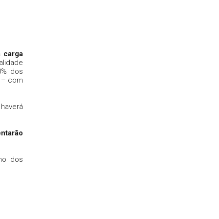
a carga
alidade
,0% dos
e – com
haverá
ntarão
lho dos