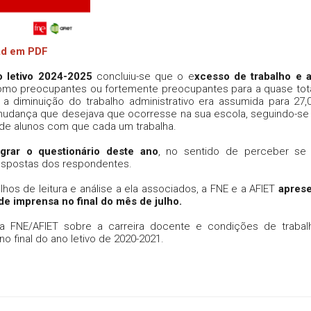
oad em PDF
o letivo 2024-2025
concluiu-se que o e
xcesso de trabalho e 
o preocupantes ou fortemente preocupantes para a quase tot
 a diminuição do trabalho administrativo era assumida para 27
 mudança que desejava que ocorresse na sua escola, seguindo-s
 de alunos com que cada um trabalha.
egrar o questionário deste ano
, no sentido de perceber se 
espostas dos respondentes.
lhos de leitura e análise a ela associados, a FNE e a AFIET
aprese
e imprensa no final do mês de julho.
 da FNE/AFIET sobre a carreira docente e condições de traba
 final do ano letivo de 2020-2021.