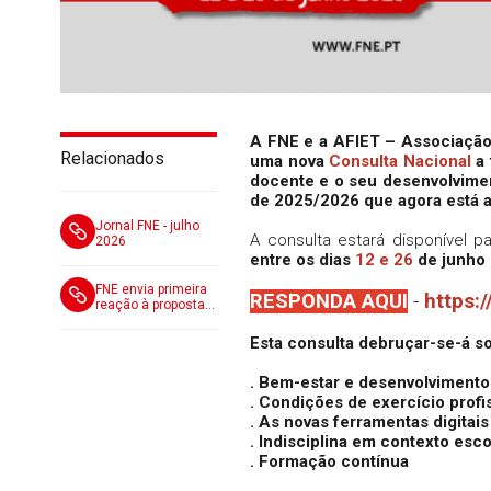
A FNE e a AFIET – Associação
Relacionados
uma nova
Consulta Nacional
a 
docente e o seu desenvolvimen
de 2025/2026 que agora está a
Jornal FNE - julho
A consulta estará disponível p
2026
entre os dias
12 e 26
de junho 
FNE envia primeira
RESPONDA AQUI
-
https:
reação à proposta
do MECI para a
revisão do Regime
Esta consulta debruçar-se-á s
de Autonomia e
Gestão Escolar
. Bem-estar e desenvolvimento
. Condições de exercício profi
. As novas ferramentas digitai
. Indisciplina em contexto esc
. Formação contínua