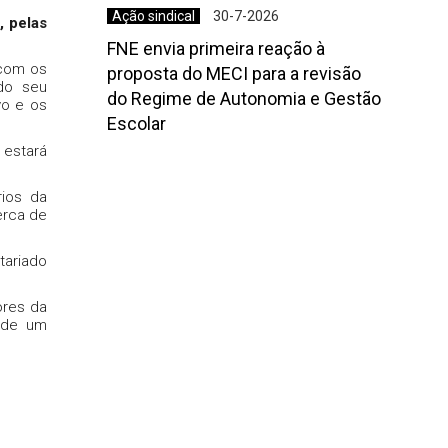
Ação sindical
30-7-2026
, pelas
FNE envia primeira reação à
 com os
proposta do MECI para a revisão
 do seu
do Regime de Autonomia e Gestão
vo e os
Escolar
 estará
rios da
erca de
tariado
ores da
a de um