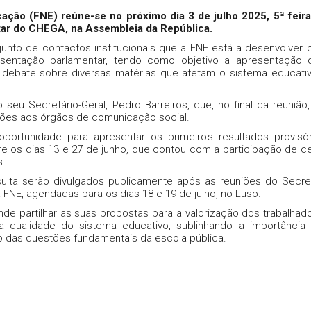
ção (FNE) reúne-se no próximo dia 3 de julho 2025, 5ª feira
ar do CHEGA, na Assembleia da República.
junto de contactos institucionais que a FNE está a desenvolver
esentação parlamentar, tendo como objetivo a apresentação
debate sobre diversas matérias que afetam o sistema educati
seu Secretário-Geral, Pedro Barreiros, que, no final da reunião,
ações aos órgãos de comunicação social.
oportunidade para apresentar os primeiros resultados provisó
tre os dias 13 e 27 de junho, que contou com a participação de c
s.
sulta serão divulgados publicamente após as reuniões do Secre
 FNE, agendadas para os dias 18 e 19 de julho, no Luso.
ende partilhar as suas propostas para a valorização dos trabalhad
 qualidade do sistema educativo, sublinhando a importânci
 das questões fundamentais da escola pública.