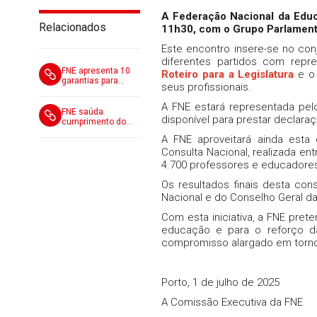
A Federação Nacional da Educa
Relacionados
11h30, com o Grupo Parlament
Este encontro insere-se no con
diferentes partidos com repr
FNE apresenta 10
Roteiro para a Legislatura
e o 
garantias para
seus profissionais.
recuperar a
confiança nos
A FNE estará representada pelo 
Exames Nacionais
FNE saúda
disponível para prestar declar
de 2027
cumprimento do
compromisso, mas
A FNE aproveitará ainda esta 
defende um regime
Consulta Nacional, realizada en
permanente para
valorizar a função
4.700 professores e educadore
de professor
classificador
Os resultados finais desta con
Nacional e do Conselho Geral da
Com esta iniciativa, a FNE pret
educação e para o reforço da
compromisso alargado em torno
Porto, 1 de julho de 2025
A Comissão Executiva da FNE