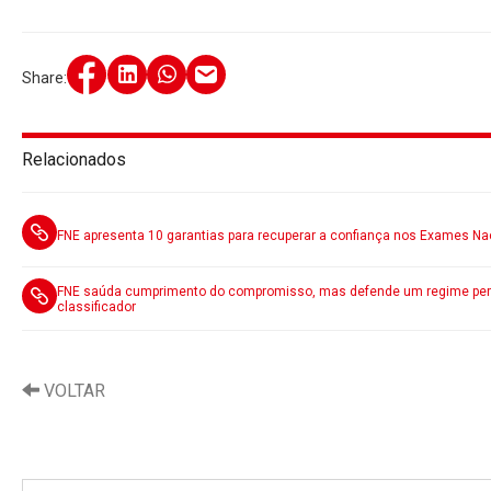
Share:
Relacionados
FNE apresenta 10 garantias para recuperar
FNE saúda cumprimento do compromisso, mas defende um regime perma
classificador
VOLTAR