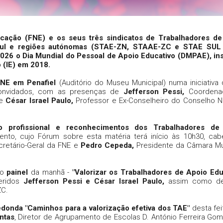
cação (FNE) e os seus três sindicatos de Trabalhadores de
, sul e regiões autónomas (STAE-ZN, STAAE-ZC e STAE SUL
26 o Dia Mundial do Pessoal de Apoio Educativo (DMPAE), ins
o (IE) em 2018.
NE em Penafiel
(Auditório do Museu Municipal) numa iniciativa 
 convidados, com as presenças de
Jefferson Pessi,
Coordena
de
César Israel Paulo,
Professor e Ex-Conselheiro do Conselho N
nto profissional e reconhecimentos dos Trabalhadores de
to, cujo Fórum sobre esta matéria terá início às 10h30, ca
cretário-Geral da FNE e
Pedro Cepeda,
Presidente da Câmara Mu
ro
painel
da manhã -
"Valorizar os Trabalhadores de Apoio Edu
eridos
Jefferson Pessi e César Israel Paulo,
assim como 
ZC.
donda "Caminhos para a valorização efetiva dos TAE"
desta fe
ntas
, Diretor de Agrupamento de Escolas D. António Ferreira Go