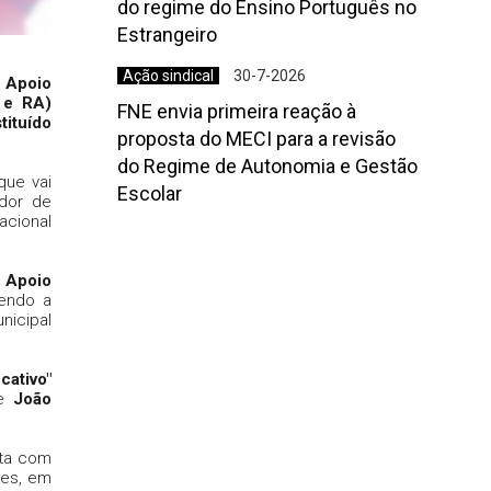
do regime do Ensino Português no
Estrangeiro
Ação sindical
30-7-2026
 Apoio
 e RA)
FNE envia primeira reação à
tituído
proposta do MECI para a revisão
do Regime de Autonomia e Gestão
que vai
Escolar
dor de
acional
 Apoio
bendo a
nicipal
cativo"
de
João
ita com
mes, em