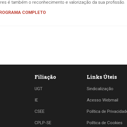
dores é também o reconhecimento e valorização da sua profissão.
o PROGRAMA COMPLETO
Filiação
Links Úteis
UGT
Sindicalização
IE
Acesso Webmail
CSEE
Política de Privacidad
CPLP-SE
Política de Cookies