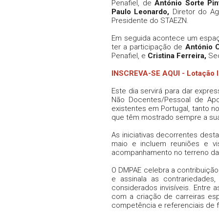
Penafiel, de
António Sorte Pin
Paulo Leonardo,
Diretor do A
Presidente do STAEZN.
Em seguida acontece um espa
ter a participação de
António 
Penafiel, e
Cristina Ferreira,
Sec
INSCREVA-SE AQUI - Lotação li
Este dia servirá para dar expre
Não Docentes/Pessoal de Apo
existentes em Portugal, tanto 
que têm mostrado sempre a sua
As iniciativas decorrentes des
maio e incluem reuniões e vi
acompanhamento no terreno da
O DMPAE celebra a contribuição
e assinala as contrariedades
considerados invisíveis. Entre 
com a criação de carreiras esp
competência e referenciais de 