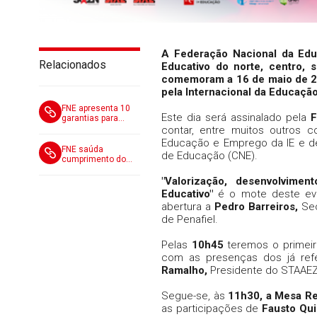
A Federação Nacional da Edu
Relacionados
Educativo do norte, centro
comemoram a 16 de maio de 20
pela Internacional da Educaçã
FNE apresenta 10
Este dia será assinalado pela
F
garantias para
recuperar a
contar, entre muitos outros
confiança nos
Educação e Emprego da IE e 
Exames Nacionais
FNE saúda
de Educação (CNE).
de 2027
cumprimento do
compromisso, mas
defende um regime
"Valorização, desenvolvime
permanente para
Educativo"
é o mote deste even
valorizar a função
abertura a
Pedro Barreiros,
Se
de professor
de Penafiel.
classificador
Pelas
10h45
teremos o primei
com as presenças dos já ref
Ramalho,
Presidente do STAAE
Segue-se, às
11h30, a Mesa Re
as participações de
Fausto Qui