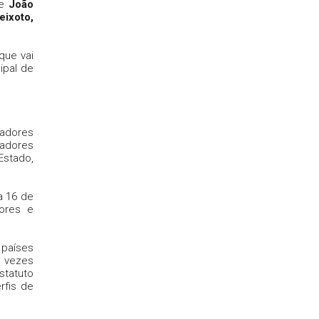
de
João
eixoto,
que vai
ipal de
hadores
adores
Estado,
a 16 de
dores e
 países
s vezes
statuto
rfis de