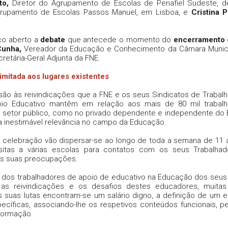
to,
Diretor do Agrupamento de Escolas de Penafiel Sudeste, 
grupamento de Escolas Passos Manuel, em Lisboa, e
Cristina P
ço aberto a
debate
que antecede o momento do
encerramento
Cunha,
Vereador da Educação e Conhecimento da Câmara Munic
retária-Geral Adjunta da FNE.
mitada aos lugares existentes
ssão às reivindicações que a FNE e os seus Sindicatos de Trabal
io Educativo mantêm em relação aos mais de 80 mil trabalh
no setor público, como no privado dependente e independente do 
 inestimável relevância no campo da Educação.
ta celebração vão dispersar-se ao longo de toda a semana de 11 
sitas a várias escolas para contatos com os seus Trabalha
s suas preocupações.
 dos trabalhadores de apoio de educativo na Educação dos seus
, as reivindicações e os desafios destes educadores, muita
as suas lutas encontram-se um salário digno, a definição de um e
ecíficas, associando-lhe os respetivos conteúdos funcionais, pe
formação.