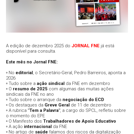
A edição de dezembro 2025 do
JORNAL FNE
já está
disponível para consulta.
Este mês no Jornal FNE:
▫️ No
editorial
, o Secretário-Geral, Pedro Barreiros, aponta a
2026
▫️ Tudo sobre a
ação sindical
da FNE em dezembro
▫️ O
resumo de 2025
com algumas das muitas ações
sindicais da FNE no ano
▫️ Tudo sobre o arranque da
negociação do ECD
▫️ Os destaques da
Greve Geral
de 11 de dezembro
▫️ A rubrica
"Tem a Palavra"
, a cargo do SPCL, refletiu sobre
o momento do EPE
▫️ O Manifesto dos
Trabalhadores de Apoio Educativo
▫️ A ação
internacional
da FNE
▫️ No artigo de
saúde
falamos dos riscos da digitalização