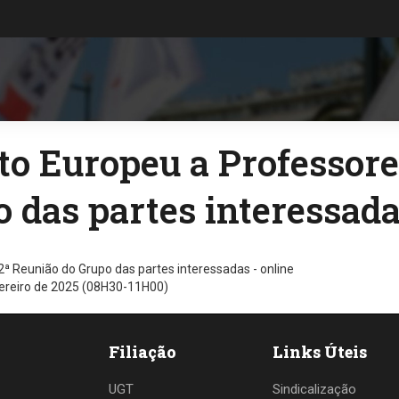
o Europeu a Professores
 das partes interessada
2ª Reunião do Grupo das partes interessadas - online
ereiro de 2025 (08H30-11H00)
Filiação
Links Úteis
UGT
Sindicalização